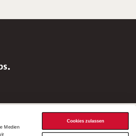
bs.
Social Media
Cookies zulassen
d
le Medien
rn
ir