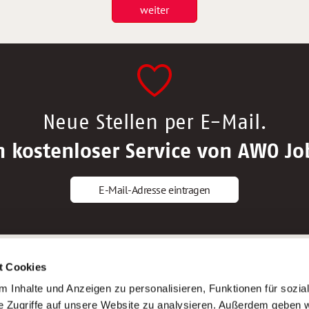
weiter
Neue Stellen per E-Mail.
n kostenloser Service von AWO Jo
E-Mail-Adresse eintragen
gstipps
Service
t Cookies
ls Altenpfleger*in
AWO Gliederungen nach Bundeslan
 Inhalte und Anzeigen zu personalisieren, Funktionen für sozia
ls Krankenpfleger*in
Stellenangebote nach Bundeslände
e Zugriffe auf unsere Website zu analysieren. Außerdem geben w