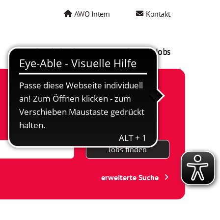
AWO Intern
Kontakt
AWO als Arbeitgeber
Mein AWO Jobs
Jobs finden
erweiterte Suche