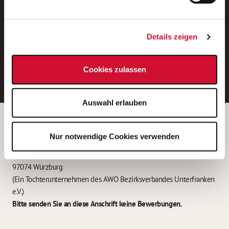
Neue Stellen per E-Mail.
Ein kostenloser Service von AWO
Details zeigen
Jobs.
E-Mail-Adresse eintragen
Cookies zulassen
Auswahl erlauben
Betreiber der Webseite
Nur notwendige Cookies verwenden
Garitz Bewirtschaftungsbetriebe GmbH
Kantstraße 45a
97074 Würzburg
(Ein Tochterunternehmen des AWO Bezirksverbandes Unterfranken
e.V.)
Bitte senden Sie an diese Anschrift keine Bewerbungen.