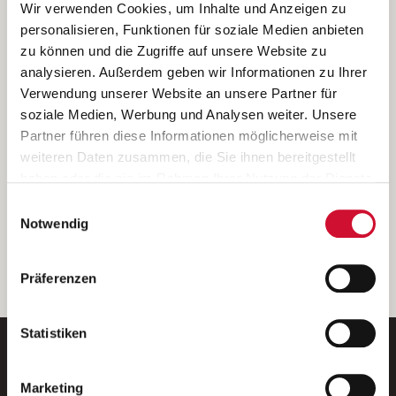
Ich bin damit einverstanden, dass meine personenbezogenen Daten
Wir verwenden Cookies, um Inhalte und Anzeigen zu
ausschließlich zum Zweck der Durchführung der Kontaktanfrage
personalisieren, Funktionen für soziale Medien anbieten
verarbeitet, auf IT- Systemen der Garitz Bewirtschaftungsbetriebe
zu können und die Zugriffe auf unsere Website zu
GmbH, Heinrich-von-Kleist-Straße 2, 97688 Bad Kissingen
analysieren. Außerdem geben wir Informationen zu Ihrer
(Betreiber) gespeichert und an die für das Stellenangebot
Verwendung unserer Website an unsere Partner für
verantwortliche Stelle zur Kontaktaufnahme weitergegeben
soziale Medien, Werbung und Analysen weiter. Unsere
werden.
Partner führen diese Informationen möglicherweise mit
Diese Einwilligungserklärung kann ich jederzeit gegenüber dem
weiteren Daten zusammen, die Sie ihnen bereitgestellt
Betreiber unter den im
Impressum
genannten Kontaktdaten
haben oder die sie im Rahmen Ihrer Nutzung der Dienste
widerrufen.
gesammelt haben.
Einwilligungsauswahl
Weitere Details können Sie der
Datenschutzerklärung
entnehmen.
Wenn Sie auf „Cookies zulassen“ klicken, so stimmen
Notwendig
Sie der Speicherung sämtlicher Cookies zu. Sie können
Ihre Einwilligung selbstverständlich jederzeit widerrufen,
weiter
Präferenzen
indem Sie die Cookie-Einstellungen aufrufen und diese
abändern. Weitere Informationen finden Sie in
unserer
Datenschutzerklärung
.
Statistiken
Marketing