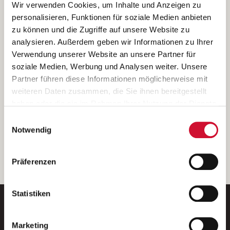
Ich bin damit einverstanden, dass meine personenbezogenen Daten
Wir verwenden Cookies, um Inhalte und Anzeigen zu
ausschließlich zum Zweck der Durchführung der Kontaktanfrage
personalisieren, Funktionen für soziale Medien anbieten
verarbeitet, auf IT- Systemen der Garitz Bewirtschaftungsbetriebe
zu können und die Zugriffe auf unsere Website zu
GmbH, Heinrich-von-Kleist-Straße 2, 97688 Bad Kissingen
analysieren. Außerdem geben wir Informationen zu Ihrer
(Betreiber) gespeichert und an die für das Stellenangebot
Verwendung unserer Website an unsere Partner für
verantwortliche Stelle zur Kontaktaufnahme weitergegeben
soziale Medien, Werbung und Analysen weiter. Unsere
werden.
Partner führen diese Informationen möglicherweise mit
Diese Einwilligungserklärung kann ich jederzeit gegenüber dem
weiteren Daten zusammen, die Sie ihnen bereitgestellt
Betreiber unter den im
Impressum
genannten Kontaktdaten
haben oder die sie im Rahmen Ihrer Nutzung der Dienste
widerrufen.
gesammelt haben.
Einwilligungsauswahl
Weitere Details können Sie der
Datenschutzerklärung
entnehmen.
Wenn Sie auf „Cookies zulassen“ klicken, so stimmen
Notwendig
Sie der Speicherung sämtlicher Cookies zu. Sie können
Ihre Einwilligung selbstverständlich jederzeit widerrufen,
weiter
Präferenzen
indem Sie die Cookie-Einstellungen aufrufen und diese
abändern. Weitere Informationen finden Sie in
unserer
Datenschutzerklärung
.
Statistiken
Marketing