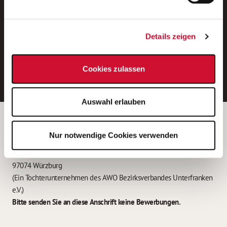
Neue Stellen per E-Mail.
Ein kostenloser Service von AWO
Details zeigen
Jobs.
E-Mail-Adresse eintragen
Cookies zulassen
Auswahl erlauben
Betreiber der Webseite
Nur notwendige Cookies verwenden
Garitz Bewirtschaftungsbetriebe GmbH
Kantstraße 45a
97074 Würzburg
(Ein Tochterunternehmen des AWO Bezirksverbandes Unterfranken
e.V.)
Bitte senden Sie an diese Anschrift keine Bewerbungen.