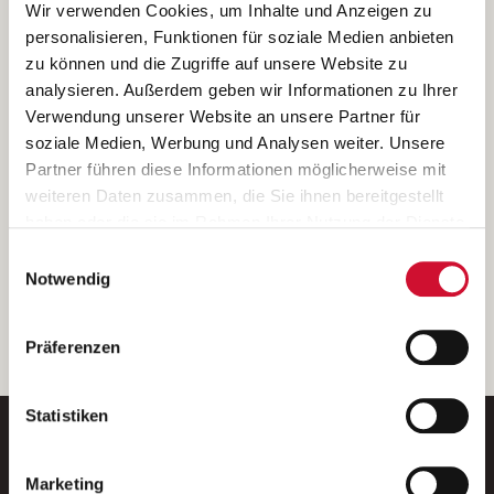
Ich bin damit einverstanden, dass meine personenbezogenen Daten
Wir verwenden Cookies, um Inhalte und Anzeigen zu
ausschließlich zum Zweck der Durchführung der Kontaktanfrage
personalisieren, Funktionen für soziale Medien anbieten
verarbeitet, auf IT- Systemen der Garitz Bewirtschaftungsbetriebe
zu können und die Zugriffe auf unsere Website zu
GmbH, Heinrich-von-Kleist-Straße 2, 97688 Bad Kissingen
analysieren. Außerdem geben wir Informationen zu Ihrer
(Betreiber) gespeichert und an die für das Stellenangebot
Verwendung unserer Website an unsere Partner für
verantwortliche Stelle zur Kontaktaufnahme weitergegeben
soziale Medien, Werbung und Analysen weiter. Unsere
werden.
Partner führen diese Informationen möglicherweise mit
Diese Einwilligungserklärung kann ich jederzeit gegenüber dem
weiteren Daten zusammen, die Sie ihnen bereitgestellt
Betreiber unter den im
Impressum
genannten Kontaktdaten
haben oder die sie im Rahmen Ihrer Nutzung der Dienste
widerrufen.
gesammelt haben.
Einwilligungsauswahl
Weitere Details können Sie der
Datenschutzerklärung
entnehmen.
Wenn Sie auf „Cookies zulassen“ klicken, so stimmen
Notwendig
Sie der Speicherung sämtlicher Cookies zu. Sie können
Ihre Einwilligung selbstverständlich jederzeit widerrufen,
weiter
Präferenzen
indem Sie die Cookie-Einstellungen aufrufen und diese
abändern. Weitere Informationen finden Sie in
unserer
Datenschutzerklärung
.
Statistiken
Marketing