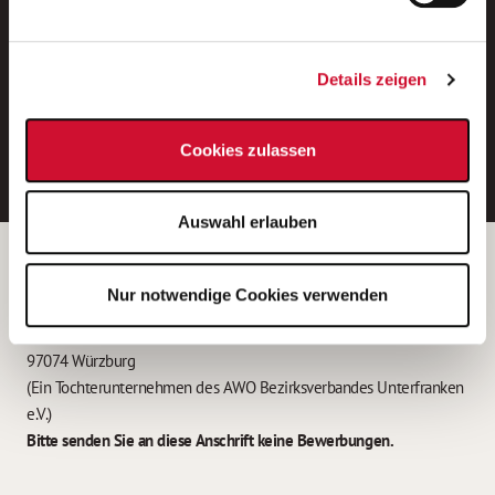
Neue Stellen per E-Mail.
Ein kostenloser Service von AWO
Details zeigen
Jobs.
E-Mail-Adresse eintragen
Cookies zulassen
Auswahl erlauben
Betreiber der Webseite
Nur notwendige Cookies verwenden
Garitz Bewirtschaftungsbetriebe GmbH
Kantstraße 45a
97074 Würzburg
(Ein Tochterunternehmen des AWO Bezirksverbandes Unterfranken
e.V.)
Bitte senden Sie an diese Anschrift keine Bewerbungen.