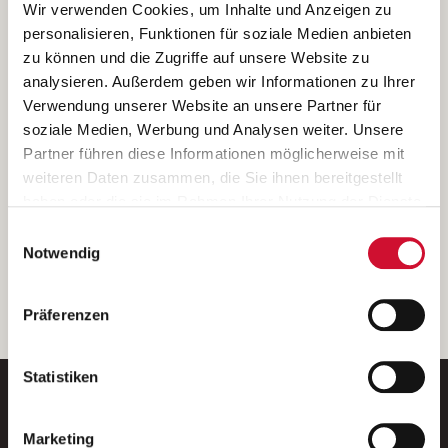
Ich bin damit einverstanden, dass meine personenbezogenen Daten
Wir verwenden Cookies, um Inhalte und Anzeigen zu
ausschließlich zum Zweck der Durchführung der Kontaktanfrage
personalisieren, Funktionen für soziale Medien anbieten
verarbeitet, auf IT- Systemen der Garitz Bewirtschaftungsbetriebe
zu können und die Zugriffe auf unsere Website zu
GmbH, Heinrich-von-Kleist-Straße 2, 97688 Bad Kissingen
analysieren. Außerdem geben wir Informationen zu Ihrer
(Betreiber) gespeichert und an die für das Stellenangebot
Verwendung unserer Website an unsere Partner für
verantwortliche Stelle zur Kontaktaufnahme weitergegeben
soziale Medien, Werbung und Analysen weiter. Unsere
werden.
Partner führen diese Informationen möglicherweise mit
Diese Einwilligungserklärung kann ich jederzeit gegenüber dem
weiteren Daten zusammen, die Sie ihnen bereitgestellt
Betreiber unter den im
Impressum
genannten Kontaktdaten
haben oder die sie im Rahmen Ihrer Nutzung der Dienste
widerrufen.
gesammelt haben.
Einwilligungsauswahl
Weitere Details können Sie der
Datenschutzerklärung
entnehmen.
Wenn Sie auf „Cookies zulassen“ klicken, so stimmen
Notwendig
Sie der Speicherung sämtlicher Cookies zu. Sie können
Ihre Einwilligung selbstverständlich jederzeit widerrufen,
weiter
Präferenzen
indem Sie die Cookie-Einstellungen aufrufen und diese
abändern. Weitere Informationen finden Sie in
unserer
Datenschutzerklärung
.
Statistiken
Marketing