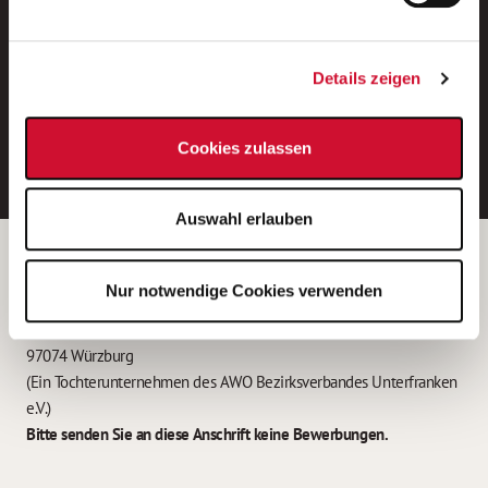
Neue Stellen per E-Mail.
Ein kostenloser Service von AWO
Details zeigen
Jobs.
E-Mail-Adresse eintragen
Cookies zulassen
Auswahl erlauben
Betreiber der Webseite
Nur notwendige Cookies verwenden
Garitz Bewirtschaftungsbetriebe GmbH
Kantstraße 45a
97074 Würzburg
(Ein Tochterunternehmen des AWO Bezirksverbandes Unterfranken
e.V.)
Bitte senden Sie an diese Anschrift keine Bewerbungen.