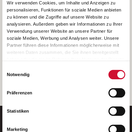
Ich bin damit einverstanden, dass meine personenbezogenen Daten
Wir verwenden Cookies, um Inhalte und Anzeigen zu
ausschließlich zum Zweck der Durchführung der Kontaktanfrage
personalisieren, Funktionen für soziale Medien anbieten
verarbeitet, auf IT- Systemen der Garitz Bewirtschaftungsbetriebe
zu können und die Zugriffe auf unsere Website zu
GmbH, Heinrich-von-Kleist-Straße 2, 97688 Bad Kissingen
analysieren. Außerdem geben wir Informationen zu Ihrer
(Betreiber) gespeichert und an die für das Stellenangebot
Verwendung unserer Website an unsere Partner für
verantwortliche Stelle zur Kontaktaufnahme weitergegeben
soziale Medien, Werbung und Analysen weiter. Unsere
werden.
Partner führen diese Informationen möglicherweise mit
Diese Einwilligungserklärung kann ich jederzeit gegenüber dem
weiteren Daten zusammen, die Sie ihnen bereitgestellt
Betreiber unter den im
Impressum
genannten Kontaktdaten
haben oder die sie im Rahmen Ihrer Nutzung der Dienste
widerrufen.
gesammelt haben.
Einwilligungsauswahl
Weitere Details können Sie der
Datenschutzerklärung
entnehmen.
Wenn Sie auf „Cookies zulassen“ klicken, so stimmen
Notwendig
Sie der Speicherung sämtlicher Cookies zu. Sie können
Ihre Einwilligung selbstverständlich jederzeit widerrufen,
weiter
Präferenzen
indem Sie die Cookie-Einstellungen aufrufen und diese
abändern. Weitere Informationen finden Sie in
unserer
Datenschutzerklärung
.
Statistiken
Marketing