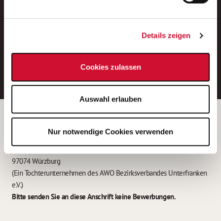
Neue Stellen per E-Mail.
Ein kostenloser Service von AWO
Details zeigen
Jobs.
E-Mail-Adresse eintragen
Cookies zulassen
Auswahl erlauben
Betreiber der Webseite
Nur notwendige Cookies verwenden
Garitz Bewirtschaftungsbetriebe GmbH
Kantstraße 45a
97074 Würzburg
(Ein Tochterunternehmen des AWO Bezirksverbandes Unterfranken
e.V.)
Bitte senden Sie an diese Anschrift keine Bewerbungen.