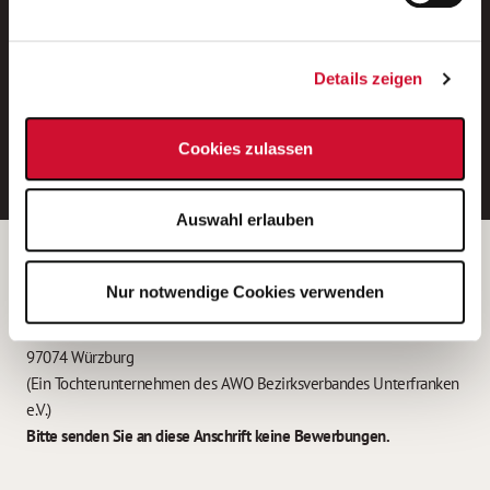
Neue Stellen per E-Mail.
Ein kostenloser Service von AWO
Details zeigen
Jobs.
E-Mail-Adresse eintragen
Cookies zulassen
Auswahl erlauben
Betreiber der Webseite
Nur notwendige Cookies verwenden
Garitz Bewirtschaftungsbetriebe GmbH
Kantstraße 45a
97074 Würzburg
(Ein Tochterunternehmen des AWO Bezirksverbandes Unterfranken
e.V.)
Bitte senden Sie an diese Anschrift keine Bewerbungen.