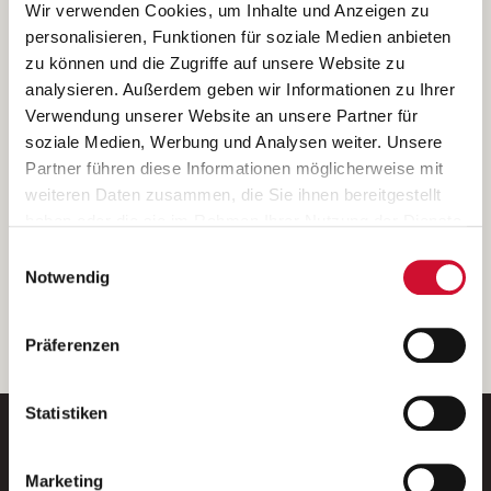
Ich bin damit einverstanden, dass meine personenbezogenen Daten
Wir verwenden Cookies, um Inhalte und Anzeigen zu
ausschließlich zum Zweck der Durchführung der Kontaktanfrage
personalisieren, Funktionen für soziale Medien anbieten
verarbeitet, auf IT- Systemen der Garitz Bewirtschaftungsbetriebe
zu können und die Zugriffe auf unsere Website zu
GmbH, Heinrich-von-Kleist-Straße 2, 97688 Bad Kissingen
analysieren. Außerdem geben wir Informationen zu Ihrer
(Betreiber) gespeichert und an die für das Stellenangebot
Verwendung unserer Website an unsere Partner für
verantwortliche Stelle zur Kontaktaufnahme weitergegeben
soziale Medien, Werbung und Analysen weiter. Unsere
werden.
Partner führen diese Informationen möglicherweise mit
Diese Einwilligungserklärung kann ich jederzeit gegenüber dem
weiteren Daten zusammen, die Sie ihnen bereitgestellt
Betreiber unter den im
Impressum
genannten Kontaktdaten
haben oder die sie im Rahmen Ihrer Nutzung der Dienste
widerrufen.
gesammelt haben.
Einwilligungsauswahl
Weitere Details können Sie der
Datenschutzerklärung
entnehmen.
Wenn Sie auf „Cookies zulassen“ klicken, so stimmen
Notwendig
Sie der Speicherung sämtlicher Cookies zu. Sie können
Ihre Einwilligung selbstverständlich jederzeit widerrufen,
weiter
Präferenzen
indem Sie die Cookie-Einstellungen aufrufen und diese
abändern. Weitere Informationen finden Sie in
unserer
Datenschutzerklärung
.
Statistiken
Marketing