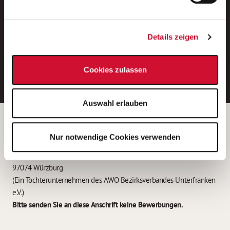
Neue Stellen per E-Mail.
Ein kostenloser Service von AWO
Details zeigen
Jobs.
E-Mail-Adresse eintragen
Cookies zulassen
Auswahl erlauben
Betreiber der Webseite
Nur notwendige Cookies verwenden
Garitz Bewirtschaftungsbetriebe GmbH
Kantstraße 45a
97074 Würzburg
(Ein Tochterunternehmen des AWO Bezirksverbandes Unterfranken
e.V.)
Bitte senden Sie an diese Anschrift keine Bewerbungen.