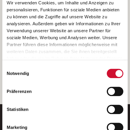
Ich bin damit einverstanden, dass meine personenbezogenen Daten
Wir verwenden Cookies, um Inhalte und Anzeigen zu
ausschließlich zum Zweck der Durchführung der Kontaktanfrage
personalisieren, Funktionen für soziale Medien anbieten
verarbeitet, auf IT- Systemen der Garitz Bewirtschaftungsbetriebe
zu können und die Zugriffe auf unsere Website zu
GmbH, Heinrich-von-Kleist-Straße 2, 97688 Bad Kissingen
analysieren. Außerdem geben wir Informationen zu Ihrer
(Betreiber) gespeichert und an die für das Stellenangebot
Verwendung unserer Website an unsere Partner für
verantwortliche Stelle zur Kontaktaufnahme weitergegeben
soziale Medien, Werbung und Analysen weiter. Unsere
werden.
Partner führen diese Informationen möglicherweise mit
Diese Einwilligungserklärung kann ich jederzeit gegenüber dem
weiteren Daten zusammen, die Sie ihnen bereitgestellt
Betreiber unter den im
Impressum
genannten Kontaktdaten
haben oder die sie im Rahmen Ihrer Nutzung der Dienste
widerrufen.
gesammelt haben.
Einwilligungsauswahl
Weitere Details können Sie der
Datenschutzerklärung
entnehmen.
Wenn Sie auf „Cookies zulassen“ klicken, so stimmen
Notwendig
Sie der Speicherung sämtlicher Cookies zu. Sie können
Ihre Einwilligung selbstverständlich jederzeit widerrufen,
weiter
Präferenzen
indem Sie die Cookie-Einstellungen aufrufen und diese
abändern. Weitere Informationen finden Sie in
unserer
Datenschutzerklärung
.
Statistiken
Marketing