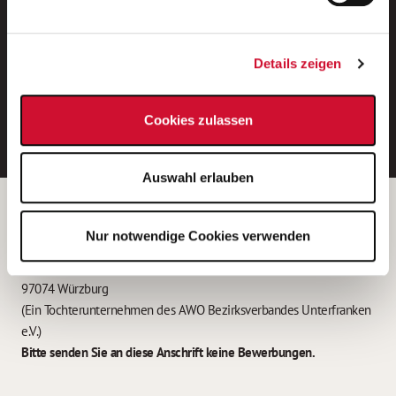
Neue Stellen per E-Mail.
Ein kostenloser Service von AWO
Details zeigen
Jobs.
E-Mail-Adresse eintragen
Cookies zulassen
Auswahl erlauben
Betreiber der Webseite
Nur notwendige Cookies verwenden
Garitz Bewirtschaftungsbetriebe GmbH
Kantstraße 45a
97074 Würzburg
(Ein Tochterunternehmen des AWO Bezirksverbandes Unterfranken
e.V.)
Bitte senden Sie an diese Anschrift keine Bewerbungen.