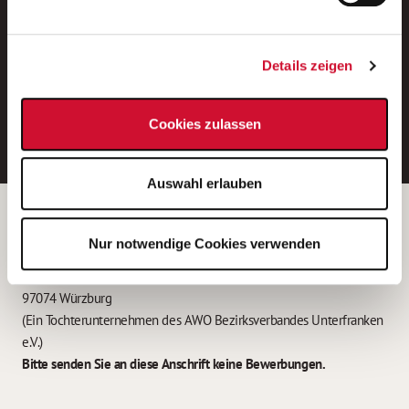
Neue Stellen per E-Mail.
Ein kostenloser Service von AWO
Details zeigen
Jobs.
E-Mail-Adresse eintragen
Cookies zulassen
Auswahl erlauben
Betreiber der Webseite
Nur notwendige Cookies verwenden
Garitz Bewirtschaftungsbetriebe GmbH
Kantstraße 45a
97074 Würzburg
(Ein Tochterunternehmen des AWO Bezirksverbandes Unterfranken
e.V.)
Bitte senden Sie an diese Anschrift keine Bewerbungen.