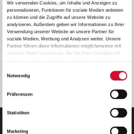
Ich bin damit einverstanden, dass meine personenbezogenen Daten
Wir verwenden Cookies, um Inhalte und Anzeigen zu
ausschließlich zum Zweck der Durchführung der Kontaktanfrage
personalisieren, Funktionen für soziale Medien anbieten
verarbeitet, auf IT- Systemen der Garitz Bewirtschaftungsbetriebe
zu können und die Zugriffe auf unsere Website zu
GmbH, Heinrich-von-Kleist-Straße 2, 97688 Bad Kissingen
analysieren. Außerdem geben wir Informationen zu Ihrer
(Betreiber) gespeichert und an die für das Stellenangebot
Verwendung unserer Website an unsere Partner für
verantwortliche Stelle zur Kontaktaufnahme weitergegeben
soziale Medien, Werbung und Analysen weiter. Unsere
werden.
Partner führen diese Informationen möglicherweise mit
Diese Einwilligungserklärung kann ich jederzeit gegenüber dem
weiteren Daten zusammen, die Sie ihnen bereitgestellt
Betreiber unter den im
Impressum
genannten Kontaktdaten
haben oder die sie im Rahmen Ihrer Nutzung der Dienste
widerrufen.
gesammelt haben.
Einwilligungsauswahl
Weitere Details können Sie der
Datenschutzerklärung
entnehmen.
Wenn Sie auf „Cookies zulassen“ klicken, so stimmen
Notwendig
Sie der Speicherung sämtlicher Cookies zu. Sie können
Ihre Einwilligung selbstverständlich jederzeit widerrufen,
weiter
Präferenzen
indem Sie die Cookie-Einstellungen aufrufen und diese
abändern. Weitere Informationen finden Sie in
unserer
Datenschutzerklärung
.
Statistiken
Marketing