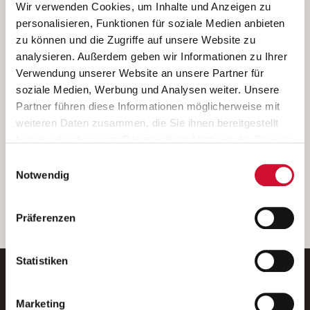
Ich bin damit einverstanden, dass meine personenbezogenen Daten
Wir verwenden Cookies, um Inhalte und Anzeigen zu
ausschließlich zum Zweck der Durchführung der Kontaktanfrage
personalisieren, Funktionen für soziale Medien anbieten
verarbeitet, auf IT- Systemen der Garitz Bewirtschaftungsbetriebe
zu können und die Zugriffe auf unsere Website zu
GmbH, Heinrich-von-Kleist-Straße 2, 97688 Bad Kissingen
analysieren. Außerdem geben wir Informationen zu Ihrer
(Betreiber) gespeichert und an die für das Stellenangebot
Verwendung unserer Website an unsere Partner für
verantwortliche Stelle zur Kontaktaufnahme weitergegeben
soziale Medien, Werbung und Analysen weiter. Unsere
werden.
Partner führen diese Informationen möglicherweise mit
Diese Einwilligungserklärung kann ich jederzeit gegenüber dem
weiteren Daten zusammen, die Sie ihnen bereitgestellt
Betreiber unter den im
Impressum
genannten Kontaktdaten
haben oder die sie im Rahmen Ihrer Nutzung der Dienste
widerrufen.
gesammelt haben.
Einwilligungsauswahl
Weitere Details können Sie der
Datenschutzerklärung
entnehmen.
Wenn Sie auf „Cookies zulassen“ klicken, so stimmen
Notwendig
Sie der Speicherung sämtlicher Cookies zu. Sie können
Ihre Einwilligung selbstverständlich jederzeit widerrufen,
weiter
Präferenzen
indem Sie die Cookie-Einstellungen aufrufen und diese
abändern. Weitere Informationen finden Sie in
unserer
Datenschutzerklärung
.
Statistiken
Marketing