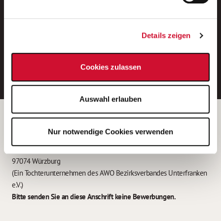
Neue Stellen per E-Mail.
Ein kostenloser Service von AWO
Details zeigen
Jobs.
E-Mail-Adresse eintragen
Cookies zulassen
Auswahl erlauben
Betreiber der Webseite
Nur notwendige Cookies verwenden
Garitz Bewirtschaftungsbetriebe GmbH
Kantstraße 45a
97074 Würzburg
(Ein Tochterunternehmen des AWO Bezirksverbandes Unterfranken
e.V.)
Bitte senden Sie an diese Anschrift keine Bewerbungen.