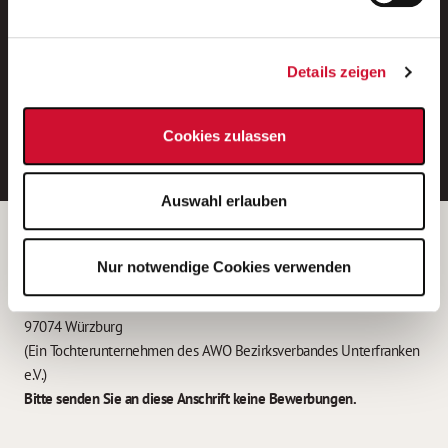
Neue Stellen per E-Mail.
Ein kostenloser Service von AWO
Details zeigen
Jobs.
E-Mail-Adresse eintragen
Cookies zulassen
Auswahl erlauben
Betreiber der Webseite
Nur notwendige Cookies verwenden
Garitz Bewirtschaftungsbetriebe GmbH
Kantstraße 45a
97074 Würzburg
(Ein Tochterunternehmen des AWO Bezirksverbandes Unterfranken
e.V.)
Bitte senden Sie an diese Anschrift keine Bewerbungen.