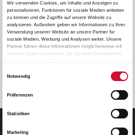
Ich bin damit einverstanden, dass meine personenbezogenen Daten
Wir verwenden Cookies, um Inhalte und Anzeigen zu
ausschließlich zum Zweck der Durchführung der Kontaktanfrage
personalisieren, Funktionen für soziale Medien anbieten
verarbeitet, auf IT- Systemen der Garitz Bewirtschaftungsbetriebe
zu können und die Zugriffe auf unsere Website zu
GmbH, Heinrich-von-Kleist-Straße 2, 97688 Bad Kissingen
analysieren. Außerdem geben wir Informationen zu Ihrer
(Betreiber) gespeichert und an die für das Stellenangebot
Verwendung unserer Website an unsere Partner für
verantwortliche Stelle zur Kontaktaufnahme weitergegeben
soziale Medien, Werbung und Analysen weiter. Unsere
werden.
Partner führen diese Informationen möglicherweise mit
Diese Einwilligungserklärung kann ich jederzeit gegenüber dem
weiteren Daten zusammen, die Sie ihnen bereitgestellt
Betreiber unter den im
Impressum
genannten Kontaktdaten
haben oder die sie im Rahmen Ihrer Nutzung der Dienste
widerrufen.
gesammelt haben.
Einwilligungsauswahl
Weitere Details können Sie der
Datenschutzerklärung
entnehmen.
Wenn Sie auf „Cookies zulassen“ klicken, so stimmen
Notwendig
Sie der Speicherung sämtlicher Cookies zu. Sie können
Ihre Einwilligung selbstverständlich jederzeit widerrufen,
weiter
Präferenzen
indem Sie die Cookie-Einstellungen aufrufen und diese
abändern. Weitere Informationen finden Sie in
unserer
Datenschutzerklärung
.
Statistiken
Marketing