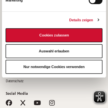
Marketing
Bewerbungstipps
Bewerbung als Altenpfleger*in
Details zeigen
Bewerbung als Krankenpfleger*in
Bewerbung als Altenpflegehelfer*in
Cookies zulassen
Bewerbung als Erzieher*in
Service
Auswahl erlauben
AWO Gliederungen nach Bundesland
Stellenangebote nach Bundesländern
Nur notwendige Cookies verwenden
Sitemap
Impressum
Datenschutz
Social Media