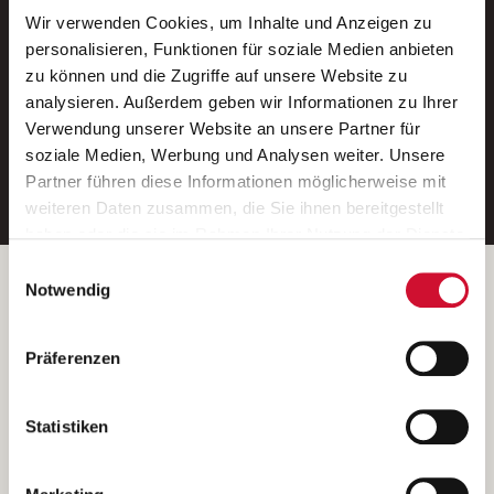
Wir verwenden Cookies, um Inhalte und Anzeigen zu
Neue Stellen per E-Mail.
personalisieren, Funktionen für soziale Medien anbieten
zu können und die Zugriffe auf unsere Website zu
Ein kostenloser Service von AWO
analysieren. Außerdem geben wir Informationen zu Ihrer
Jobs.
Verwendung unserer Website an unsere Partner für
soziale Medien, Werbung und Analysen weiter. Unsere
E-Mail-Adresse eintragen
Partner führen diese Informationen möglicherweise mit
weiteren Daten zusammen, die Sie ihnen bereitgestellt
haben oder die sie im Rahmen Ihrer Nutzung der Dienste
gesammelt haben.
Einwilligungsauswahl
Wenn Sie auf „Cookies zulassen“ klicken, so stimmen
Betreiber der Webseite
Notwendig
Sie der Speicherung sämtlicher Cookies zu. Sie können
Garitz Bewirtschaftungsbetriebe GmbH
Ihre Einwilligung selbstverständlich jederzeit widerrufen,
Kantstraße 45a
Präferenzen
indem Sie die Cookie-Einstellungen aufrufen und diese
97074 Würzburg
abändern. Weitere Informationen finden Sie in
(Ein Tochterunternehmen des AWO Bezirksverbandes Unterfranken
unserer
Datenschutzerklärung
.
Statistiken
e.V.)
Bitte senden Sie an diese Anschrift keine Bewerbungen.