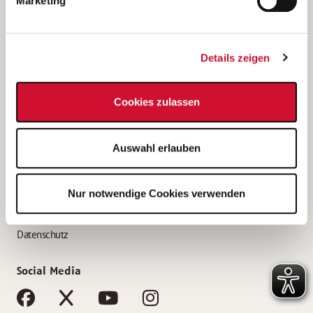
Marketing
Bewerbungstipps
Bewerbung als Altenpfleger*in
Details zeigen
Bewerbung als Krankenpfleger*in
Bewerbung als Altenpflegehelfer*in
Cookies zulassen
Bewerbung als Erzieher*in
Service
Auswahl erlauben
AWO Gliederungen nach Bundesland
Stellenangebote nach Bundesländern
Nur notwendige Cookies verwenden
Sitemap
Impressum
Datenschutz
Social Media