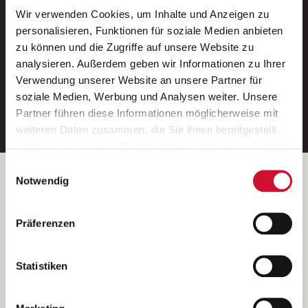
Wir verwenden Cookies, um Inhalte und Anzeigen zu
Neue Stellen per E-Mail.
personalisieren, Funktionen für soziale Medien anbieten
zu können und die Zugriffe auf unsere Website zu
Ein kostenloser Service von AWO
analysieren. Außerdem geben wir Informationen zu Ihrer
Jobs.
Verwendung unserer Website an unsere Partner für
soziale Medien, Werbung und Analysen weiter. Unsere
E-Mail-Adresse eintragen
Partner führen diese Informationen möglicherweise mit
weiteren Daten zusammen, die Sie ihnen bereitgestellt
haben oder die sie im Rahmen Ihrer Nutzung der Dienste
gesammelt haben.
Einwilligungsauswahl
Wenn Sie auf „Cookies zulassen“ klicken, so stimmen
Betreiber der Webseite
Notwendig
Sie der Speicherung sämtlicher Cookies zu. Sie können
Garitz Bewirtschaftungsbetriebe GmbH
Ihre Einwilligung selbstverständlich jederzeit widerrufen,
Kantstraße 45a
Präferenzen
indem Sie die Cookie-Einstellungen aufrufen und diese
97074 Würzburg
abändern. Weitere Informationen finden Sie in
(Ein Tochterunternehmen des AWO Bezirksverbandes Unterfranken
unserer
Datenschutzerklärung
.
Statistiken
e.V.)
Bitte senden Sie an diese Anschrift keine Bewerbungen.