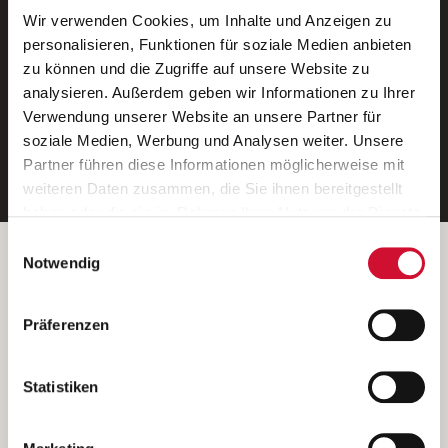
Wir verwenden Cookies, um Inhalte und Anzeigen zu
Neue Stellen per E-Mail.
personalisieren, Funktionen für soziale Medien anbieten
zu können und die Zugriffe auf unsere Website zu
Ein kostenloser Service von AWO
analysieren. Außerdem geben wir Informationen zu Ihrer
Jobs.
Verwendung unserer Website an unsere Partner für
soziale Medien, Werbung und Analysen weiter. Unsere
E-Mail-Adresse eintragen
Partner führen diese Informationen möglicherweise mit
weiteren Daten zusammen, die Sie ihnen bereitgestellt
haben oder die sie im Rahmen Ihrer Nutzung der Dienste
gesammelt haben.
Einwilligungsauswahl
Wenn Sie auf „Cookies zulassen“ klicken, so stimmen
Betreiber der Webseite
Notwendig
Sie der Speicherung sämtlicher Cookies zu. Sie können
Garitz Bewirtschaftungsbetriebe GmbH
Ihre Einwilligung selbstverständlich jederzeit widerrufen,
Kantstraße 45a
Präferenzen
indem Sie die Cookie-Einstellungen aufrufen und diese
97074 Würzburg
abändern. Weitere Informationen finden Sie in
(Ein Tochterunternehmen des AWO Bezirksverbandes Unterfranken
unserer
Datenschutzerklärung
.
Statistiken
e.V.)
Bitte senden Sie an diese Anschrift keine Bewerbungen.