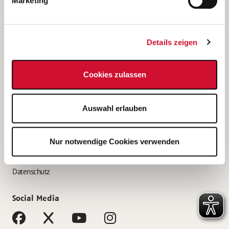
Marketing
Bewerbungstipps
Bewerbung als Altenpfleger*in
Details zeigen
Bewerbung als Krankenpfleger*in
Bewerbung als Altenpflegehelfer*in
Cookies zulassen
Bewerbung als Erzieher*in
Service
Auswahl erlauben
AWO Gliederungen nach Bundesland
Stellenangebote nach Bundesländern
Nur notwendige Cookies verwenden
Sitemap
Impressum
Datenschutz
Social Media