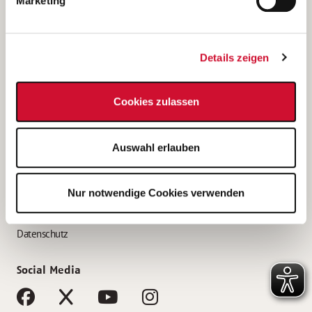
Marketing
Bewerbungstipps
Bewerbung als Altenpfleger*in
Details zeigen
Bewerbung als Krankenpfleger*in
Bewerbung als Altenpflegehelfer*in
Cookies zulassen
Bewerbung als Erzieher*in
Service
Auswahl erlauben
AWO Gliederungen nach Bundesland
Stellenangebote nach Bundesländern
Nur notwendige Cookies verwenden
Sitemap
Impressum
Datenschutz
Social Media