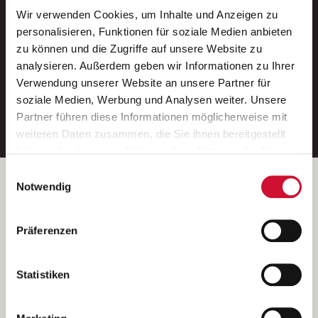
Wir verwenden Cookies, um Inhalte und Anzeigen zu
Neue Stellen per E-Mail.
personalisieren, Funktionen für soziale Medien anbieten
zu können und die Zugriffe auf unsere Website zu
Ein kostenloser Service von AWO
analysieren. Außerdem geben wir Informationen zu Ihrer
Jobs.
Verwendung unserer Website an unsere Partner für
soziale Medien, Werbung und Analysen weiter. Unsere
E-Mail-Adresse eintragen
Partner führen diese Informationen möglicherweise mit
weiteren Daten zusammen, die Sie ihnen bereitgestellt
haben oder die sie im Rahmen Ihrer Nutzung der Dienste
gesammelt haben.
Einwilligungsauswahl
Wenn Sie auf „Cookies zulassen“ klicken, so stimmen
Betreiber der Webseite
Notwendig
Sie der Speicherung sämtlicher Cookies zu. Sie können
Garitz Bewirtschaftungsbetriebe GmbH
Ihre Einwilligung selbstverständlich jederzeit widerrufen,
Kantstraße 45a
Präferenzen
indem Sie die Cookie-Einstellungen aufrufen und diese
97074 Würzburg
abändern. Weitere Informationen finden Sie in
(Ein Tochterunternehmen des AWO Bezirksverbandes Unterfranken
unserer
Datenschutzerklärung
.
Statistiken
e.V.)
Bitte senden Sie an diese Anschrift keine Bewerbungen.