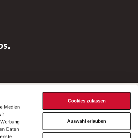
bs.
Social Media
Cookies zulassen
d
le Medien
rn
ir
Bei Fragen zu einer Stellenausschreibung
Auswahl erlauben
, Werbung
wenden Sie sich bitte an die*den in der
ren Daten
Stellenausschreibung genannte*n
ienste