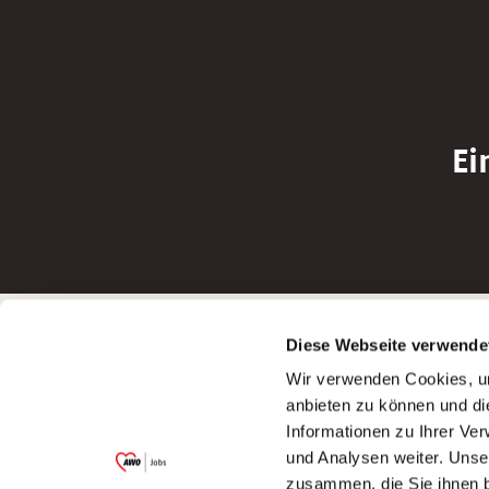
Ei
Betreiber der Webseite
Bewerbun
Diese Webseite verwende
Garitz Bewirtschaftungsbetriebe GmbH
Bewerbung a
Wir verwenden Cookies, um
Kantstraße 45a
Bewerbung a
anbieten zu können und di
97074 Würzburg
Bewerbung a
Informationen zu Ihrer Ve
(Ein Tochterunternehmen des AWO
Bewerbung a
und Analysen weiter. Unse
Bezirksverbandes Unterfranken e.V.)
zusammen, die Sie ihnen b