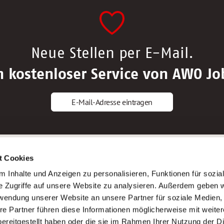
Neue Stellen per E-Mail.
n kostenloser Service von AWO Jo
E-Mail-Adresse eintragen
gstipps
Service
t Cookies
ls Altenpfleger*in
AWO Gliederungen nach Bundeslan
 Inhalte und Anzeigen zu personalisieren, Funktionen für sozia
ls Krankenpfleger*in
Stellenangebote nach Bundeslände
e Zugriffe auf unsere Website zu analysieren. Außerdem geben w
ls Altenpflegehelfer*in
Sitemap
rwendung unserer Website an unsere Partner für soziale Medien
ls Erzieher*in
Impressum
re Partner führen diese Informationen möglicherweise mit weite
Datenschutz
ereitgestellt haben oder die sie im Rahmen Ihrer Nutzung der D