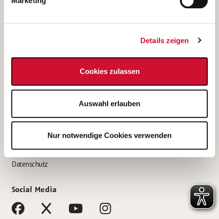
Marketing
Bewerbungstipps
Bewerbung als Altenpfleger*in
Details zeigen
Bewerbung als Krankenpfleger*in
Bewerbung als Altenpflegehelfer*in
Cookies zulassen
Bewerbung als Erzieher*in
Service
Auswahl erlauben
AWO Gliederungen nach Bundesland
Stellenangebote nach Bundesländern
Nur notwendige Cookies verwenden
Sitemap
Impressum
Datenschutz
Social Media