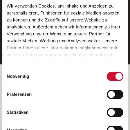
Wir verwenden Cookies, um Inhalte und Anzeigen zu
Neue Stellen per E-Mail.
personalisieren, Funktionen für soziale Medien anbieten
zu können und die Zugriffe auf unsere Website zu
Ein kostenloser Service von AWO
analysieren. Außerdem geben wir Informationen zu Ihrer
Jobs.
Verwendung unserer Website an unsere Partner für
soziale Medien, Werbung und Analysen weiter. Unsere
E-Mail-Adresse eintragen
Partner führen diese Informationen möglicherweise mit
weiteren Daten zusammen, die Sie ihnen bereitgestellt
haben oder die sie im Rahmen Ihrer Nutzung der Dienste
gesammelt haben.
Einwilligungsauswahl
Wenn Sie auf „Cookies zulassen“ klicken, so stimmen
Betreiber der Webseite
Notwendig
Sie der Speicherung sämtlicher Cookies zu. Sie können
Garitz Bewirtschaftungsbetriebe GmbH
Ihre Einwilligung selbstverständlich jederzeit widerrufen,
Kantstraße 45a
Präferenzen
indem Sie die Cookie-Einstellungen aufrufen und diese
97074 Würzburg
abändern. Weitere Informationen finden Sie in
(Ein Tochterunternehmen des AWO Bezirksverbandes Unterfranken
unserer
Datenschutzerklärung
.
Statistiken
e.V.)
Bitte senden Sie an diese Anschrift keine Bewerbungen.