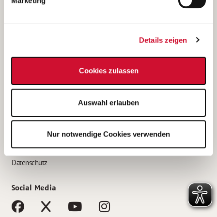
Marketing
Bewerbungstipps
Bewerbung als Altenpfleger*in
Details zeigen
Bewerbung als Krankenpfleger*in
Bewerbung als Altenpflegehelfer*in
Cookies zulassen
Bewerbung als Erzieher*in
Service
Auswahl erlauben
AWO Gliederungen nach Bundesland
Stellenangebote nach Bundesländern
Nur notwendige Cookies verwenden
Sitemap
Impressum
Datenschutz
Social Media