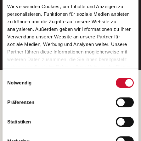
Wir verwenden Cookies, um Inhalte und Anzeigen zu
Neue Stellen per E-Mail.
personalisieren, Funktionen für soziale Medien anbieten
zu können und die Zugriffe auf unsere Website zu
Ein kostenloser Service von AWO
analysieren. Außerdem geben wir Informationen zu Ihrer
Jobs.
Verwendung unserer Website an unsere Partner für
soziale Medien, Werbung und Analysen weiter. Unsere
E-Mail-Adresse eintragen
Partner führen diese Informationen möglicherweise mit
weiteren Daten zusammen, die Sie ihnen bereitgestellt
haben oder die sie im Rahmen Ihrer Nutzung der Dienste
gesammelt haben.
Einwilligungsauswahl
Wenn Sie auf „Cookies zulassen“ klicken, so stimmen
Betreiber der Webseite
Notwendig
Sie der Speicherung sämtlicher Cookies zu. Sie können
Garitz Bewirtschaftungsbetriebe GmbH
Ihre Einwilligung selbstverständlich jederzeit widerrufen,
Kantstraße 45a
Präferenzen
indem Sie die Cookie-Einstellungen aufrufen und diese
97074 Würzburg
abändern. Weitere Informationen finden Sie in
(Ein Tochterunternehmen des AWO Bezirksverbandes Unterfranken
unserer
Datenschutzerklärung
.
Statistiken
e.V.)
Bitte senden Sie an diese Anschrift keine Bewerbungen.