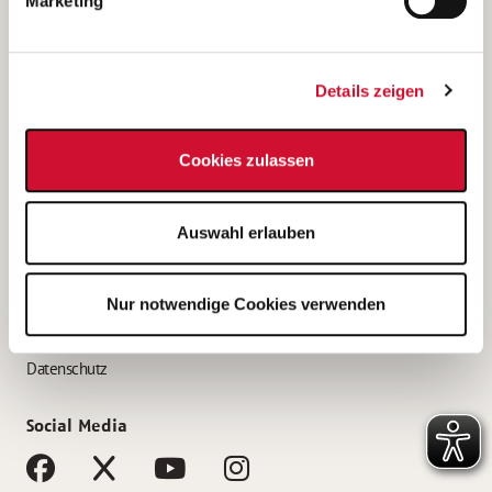
Marketing
Bewerbungstipps
Bewerbung als Altenpfleger*in
Details zeigen
Bewerbung als Krankenpfleger*in
Bewerbung als Altenpflegehelfer*in
Cookies zulassen
Bewerbung als Erzieher*in
Service
Auswahl erlauben
AWO Gliederungen nach Bundesland
Stellenangebote nach Bundesländern
Nur notwendige Cookies verwenden
Sitemap
Impressum
Datenschutz
Social Media