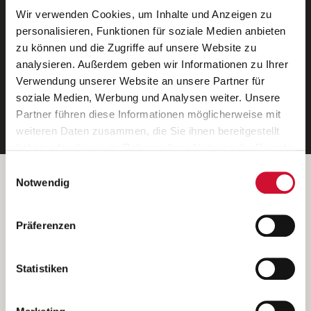
Wir verwenden Cookies, um Inhalte und Anzeigen zu
Neue Stellen per E-Mail.
personalisieren, Funktionen für soziale Medien anbieten
zu können und die Zugriffe auf unsere Website zu
Ein kostenloser Service von AWO
analysieren. Außerdem geben wir Informationen zu Ihrer
Jobs.
Verwendung unserer Website an unsere Partner für
soziale Medien, Werbung und Analysen weiter. Unsere
E-Mail-Adresse eintragen
Partner führen diese Informationen möglicherweise mit
weiteren Daten zusammen, die Sie ihnen bereitgestellt
haben oder die sie im Rahmen Ihrer Nutzung der Dienste
gesammelt haben.
Einwilligungsauswahl
Wenn Sie auf „Cookies zulassen“ klicken, so stimmen
Betreiber der Webseite
Notwendig
Sie der Speicherung sämtlicher Cookies zu. Sie können
Garitz Bewirtschaftungsbetriebe GmbH
Ihre Einwilligung selbstverständlich jederzeit widerrufen,
Kantstraße 45a
Präferenzen
indem Sie die Cookie-Einstellungen aufrufen und diese
97074 Würzburg
abändern. Weitere Informationen finden Sie in
(Ein Tochterunternehmen des AWO Bezirksverbandes Unterfranken
unserer
Datenschutzerklärung
.
Statistiken
e.V.)
Bitte senden Sie an diese Anschrift keine Bewerbungen.