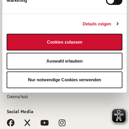
Marketing
Bewerbungstipps
Bewerbung als Altenpfleger*in
Details zeigen
Bewerbung als Krankenpfleger*in
Bewerbung als Altenpflegehelfer*in
Cookies zulassen
Bewerbung als Erzieher*in
Service
Auswahl erlauben
AWO Gliederungen nach Bundesland
Stellenangebote nach Bundesländern
Nur notwendige Cookies verwenden
Sitemap
Impressum
Datenschutz
Social Media