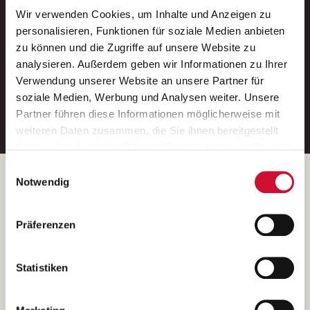
Wir verwenden Cookies, um Inhalte und Anzeigen zu
Neue Stellen per E-Mail.
personalisieren, Funktionen für soziale Medien anbieten
zu können und die Zugriffe auf unsere Website zu
Ein kostenloser Service von AWO
analysieren. Außerdem geben wir Informationen zu Ihrer
Jobs.
Verwendung unserer Website an unsere Partner für
soziale Medien, Werbung und Analysen weiter. Unsere
E-Mail-Adresse eintragen
Partner führen diese Informationen möglicherweise mit
weiteren Daten zusammen, die Sie ihnen bereitgestellt
haben oder die sie im Rahmen Ihrer Nutzung der Dienste
gesammelt haben.
Einwilligungsauswahl
Wenn Sie auf „Cookies zulassen“ klicken, so stimmen
Betreiber der Webseite
Notwendig
Sie der Speicherung sämtlicher Cookies zu. Sie können
Garitz Bewirtschaftungsbetriebe GmbH
Ihre Einwilligung selbstverständlich jederzeit widerrufen,
Kantstraße 45a
Präferenzen
indem Sie die Cookie-Einstellungen aufrufen und diese
97074 Würzburg
abändern. Weitere Informationen finden Sie in
(Ein Tochterunternehmen des AWO Bezirksverbandes Unterfranken
unserer
Datenschutzerklärung
.
Statistiken
e.V.)
Bitte senden Sie an diese Anschrift keine Bewerbungen.