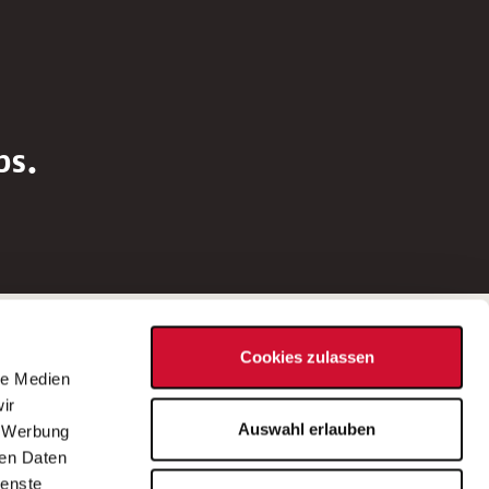
bs.
Social Media
Cookies zulassen
d
le Medien
rn
ir
Bei Fragen zu einer Stellenausschreibung
Auswahl erlauben
, Werbung
wenden Sie sich bitte an die*den in der
ren Daten
Stellenausschreibung genannte*n
ienste