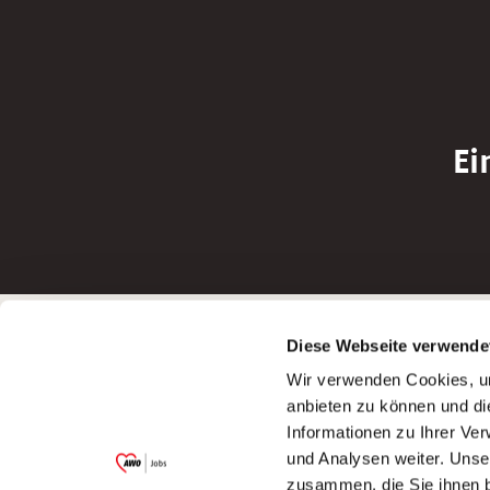
Ei
Betreiber der Webseite
Bewerbun
Diese Webseite verwende
Garitz Bewirtschaftungsbetriebe GmbH
Bewerbung a
Wir verwenden Cookies, um
Kantstraße 45a
Bewerbung a
anbieten zu können und di
97074 Würzburg
Bewerbung a
Informationen zu Ihrer Ve
(Ein Tochterunternehmen des AWO
Bewerbung a
und Analysen weiter. Unse
Bezirksverbandes Unterfranken e.V.)
zusammen, die Sie ihnen b