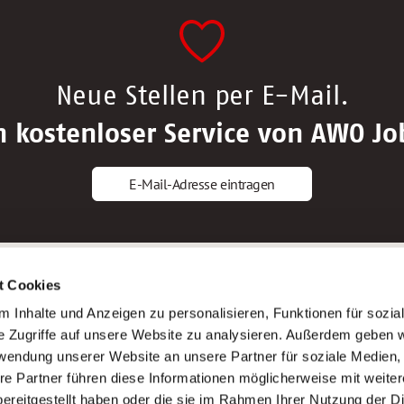
Neue Stellen per E-Mail.
n kostenloser Service von AWO Jo
E-Mail-Adresse eintragen
gstipps
Service
t Cookies
ls Altenpfleger*in
AWO Gliederungen nach Bundeslan
 Inhalte und Anzeigen zu personalisieren, Funktionen für sozia
ls Krankenpfleger*in
Stellenangebote nach Bundeslände
e Zugriffe auf unsere Website zu analysieren. Außerdem geben w
ls Altenpflegehelfer*in
Sitemap
rwendung unserer Website an unsere Partner für soziale Medien
ls Erzieher*in
Impressum
re Partner führen diese Informationen möglicherweise mit weite
Datenschutz
ereitgestellt haben oder die sie im Rahmen Ihrer Nutzung der D