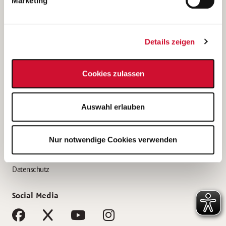
Marketing
Bewerbungstipps
Bewerbung als Altenpfleger*in
Details zeigen
Bewerbung als Krankenpfleger*in
Bewerbung als Altenpflegehelfer*in
Cookies zulassen
Bewerbung als Erzieher*in
Service
Auswahl erlauben
AWO Gliederungen nach Bundesland
Stellenangebote nach Bundesländern
Nur notwendige Cookies verwenden
Sitemap
Impressum
Datenschutz
Social Media