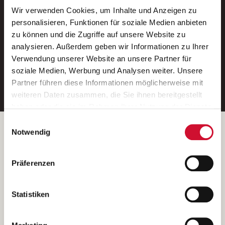
Wir verwenden Cookies, um Inhalte und Anzeigen zu
Neue Stellen per E-Mail.
personalisieren, Funktionen für soziale Medien anbieten
zu können und die Zugriffe auf unsere Website zu
Ein kostenloser Service von AWO
analysieren. Außerdem geben wir Informationen zu Ihrer
Jobs.
Verwendung unserer Website an unsere Partner für
soziale Medien, Werbung und Analysen weiter. Unsere
E-Mail-Adresse eintragen
Partner führen diese Informationen möglicherweise mit
weiteren Daten zusammen, die Sie ihnen bereitgestellt
haben oder die sie im Rahmen Ihrer Nutzung der Dienste
gesammelt haben.
Einwilligungsauswahl
Wenn Sie auf „Cookies zulassen“ klicken, so stimmen
Betreiber der Webseite
Notwendig
Sie der Speicherung sämtlicher Cookies zu. Sie können
Garitz Bewirtschaftungsbetriebe GmbH
Ihre Einwilligung selbstverständlich jederzeit widerrufen,
Kantstraße 45a
Präferenzen
indem Sie die Cookie-Einstellungen aufrufen und diese
97074 Würzburg
abändern. Weitere Informationen finden Sie in
(Ein Tochterunternehmen des AWO Bezirksverbandes Unterfranken
unserer
Datenschutzerklärung
.
Statistiken
e.V.)
Bitte senden Sie an diese Anschrift keine Bewerbungen.