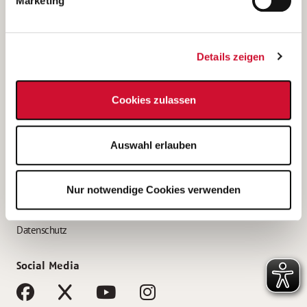
Marketing
Bewerbungstipps
Bewerbung als Altenpfleger*in
Details zeigen
Bewerbung als Krankenpfleger*in
Bewerbung als Altenpflegehelfer*in
Cookies zulassen
Bewerbung als Erzieher*in
Service
Auswahl erlauben
AWO Gliederungen nach Bundesland
Stellenangebote nach Bundesländern
Nur notwendige Cookies verwenden
Sitemap
Impressum
Datenschutz
Social Media