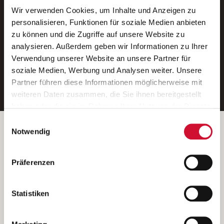
Wir verwenden Cookies, um Inhalte und Anzeigen zu
Neue Stellen per E-Mail.
personalisieren, Funktionen für soziale Medien anbieten
zu können und die Zugriffe auf unsere Website zu
Ein kostenloser Service von AWO
analysieren. Außerdem geben wir Informationen zu Ihrer
Jobs.
Verwendung unserer Website an unsere Partner für
soziale Medien, Werbung und Analysen weiter. Unsere
E-Mail-Adresse eintragen
Partner führen diese Informationen möglicherweise mit
weiteren Daten zusammen, die Sie ihnen bereitgestellt
haben oder die sie im Rahmen Ihrer Nutzung der Dienste
gesammelt haben.
Einwilligungsauswahl
Wenn Sie auf „Cookies zulassen“ klicken, so stimmen
Betreiber der Webseite
Notwendig
Sie der Speicherung sämtlicher Cookies zu. Sie können
Garitz Bewirtschaftungsbetriebe GmbH
Ihre Einwilligung selbstverständlich jederzeit widerrufen,
Kantstraße 45a
Präferenzen
indem Sie die Cookie-Einstellungen aufrufen und diese
97074 Würzburg
abändern. Weitere Informationen finden Sie in
(Ein Tochterunternehmen des AWO Bezirksverbandes Unterfranken
unserer
Datenschutzerklärung
.
Statistiken
e.V.)
Bitte senden Sie an diese Anschrift keine Bewerbungen.