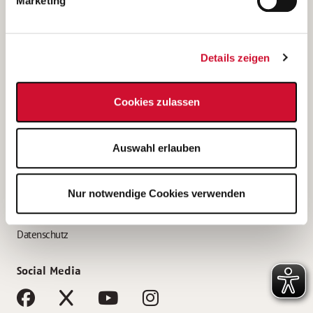
Marketing
Bewerbungstipps
Bewerbung als Altenpfleger*in
Details zeigen
Bewerbung als Krankenpfleger*in
Bewerbung als Altenpflegehelfer*in
Cookies zulassen
Bewerbung als Erzieher*in
Service
Auswahl erlauben
AWO Gliederungen nach Bundesland
Stellenangebote nach Bundesländern
Nur notwendige Cookies verwenden
Sitemap
Impressum
Datenschutz
Social Media