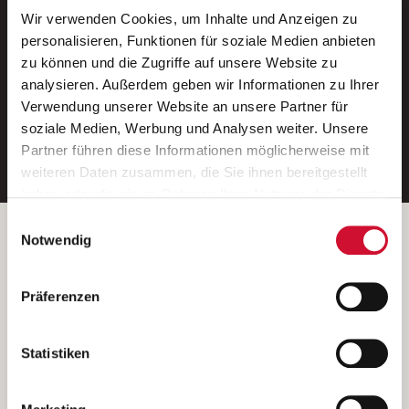
Wir verwenden Cookies, um Inhalte und Anzeigen zu
Neue Stellen per E-Mail.
personalisieren, Funktionen für soziale Medien anbieten
zu können und die Zugriffe auf unsere Website zu
Ein kostenloser Service von AWO
analysieren. Außerdem geben wir Informationen zu Ihrer
Jobs.
Verwendung unserer Website an unsere Partner für
soziale Medien, Werbung und Analysen weiter. Unsere
E-Mail-Adresse eintragen
Partner führen diese Informationen möglicherweise mit
weiteren Daten zusammen, die Sie ihnen bereitgestellt
haben oder die sie im Rahmen Ihrer Nutzung der Dienste
gesammelt haben.
Einwilligungsauswahl
Wenn Sie auf „Cookies zulassen“ klicken, so stimmen
Betreiber der Webseite
Notwendig
Sie der Speicherung sämtlicher Cookies zu. Sie können
Garitz Bewirtschaftungsbetriebe GmbH
Ihre Einwilligung selbstverständlich jederzeit widerrufen,
Kantstraße 45a
Präferenzen
indem Sie die Cookie-Einstellungen aufrufen und diese
97074 Würzburg
abändern. Weitere Informationen finden Sie in
(Ein Tochterunternehmen des AWO Bezirksverbandes Unterfranken
unserer
Datenschutzerklärung
.
Statistiken
e.V.)
Bitte senden Sie an diese Anschrift keine Bewerbungen.