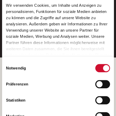
Wir verwenden Cookies, um Inhalte und Anzeigen zu
Neue Stellen per E-Mail.
personalisieren, Funktionen für soziale Medien anbieten
zu können und die Zugriffe auf unsere Website zu
Ein kostenloser Service von AWO
analysieren. Außerdem geben wir Informationen zu Ihrer
Jobs.
Verwendung unserer Website an unsere Partner für
soziale Medien, Werbung und Analysen weiter. Unsere
E-Mail-Adresse eintragen
Partner führen diese Informationen möglicherweise mit
weiteren Daten zusammen, die Sie ihnen bereitgestellt
haben oder die sie im Rahmen Ihrer Nutzung der Dienste
gesammelt haben.
Einwilligungsauswahl
Wenn Sie auf „Cookies zulassen“ klicken, so stimmen
Betreiber der Webseite
Notwendig
Sie der Speicherung sämtlicher Cookies zu. Sie können
Garitz Bewirtschaftungsbetriebe GmbH
Ihre Einwilligung selbstverständlich jederzeit widerrufen,
Kantstraße 45a
Präferenzen
indem Sie die Cookie-Einstellungen aufrufen und diese
97074 Würzburg
abändern. Weitere Informationen finden Sie in
(Ein Tochterunternehmen des AWO Bezirksverbandes Unterfranken
unserer
Datenschutzerklärung
.
Statistiken
e.V.)
Bitte senden Sie an diese Anschrift keine Bewerbungen.