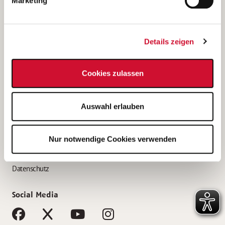
Marketing
Bewerbungstipps
Bewerbung als Altenpfleger*in
Details zeigen
Bewerbung als Krankenpfleger*in
Bewerbung als Altenpflegehelfer*in
Cookies zulassen
Bewerbung als Erzieher*in
Service
Auswahl erlauben
AWO Gliederungen nach Bundesland
Stellenangebote nach Bundesländern
Nur notwendige Cookies verwenden
Sitemap
Impressum
Datenschutz
Social Media