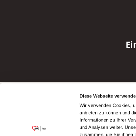
Ei
Betreiber der Webseite
Bewerbun
Diese Webseite verwende
Garitz Bewirtschaftungsbetriebe GmbH
Bewerbung a
Wir verwenden Cookies, um
Kantstraße 45a
Bewerbung a
anbieten zu können und di
97074 Würzburg
Bewerbung a
Informationen zu Ihrer Ve
(Ein Tochterunternehmen des AWO
Bewerbung a
und Analysen weiter. Unse
Bezirksverbandes Unterfranken e.V.)
zusammen, die Sie ihnen b