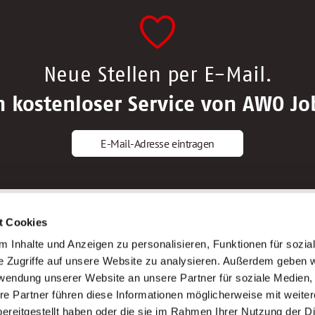
Neue Stellen per E-Mail.
n kostenloser Service von AWO Jo
E-Mail-Adresse eintragen
gstipps
Service
t Cookies
ls Altenpfleger*in
AWO Gliederungen nach Bundeslan
 Inhalte und Anzeigen zu personalisieren, Funktionen für sozia
ls Krankenpfleger*in
Stellenangebote nach Bundeslände
e Zugriffe auf unsere Website zu analysieren. Außerdem geben w
ls Altenpflegehelfer*in
Sitemap
rwendung unserer Website an unsere Partner für soziale Medien
ls Erzieher*in
Impressum
re Partner führen diese Informationen möglicherweise mit weite
Datenschutz
ereitgestellt haben oder die sie im Rahmen Ihrer Nutzung der D