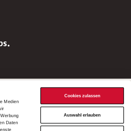
bs.
Social Media
Cookies zulassen
d
le Medien
rn
ir
Bei Fragen zu einer Stellenausschreibung
Auswahl erlauben
, Werbung
wenden Sie sich bitte an die*den in der
ren Daten
Stellenausschreibung genannte*n
ienste