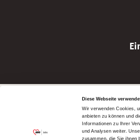
Ei
Betreiber der Webseite
Bewerbun
Diese Webseite verwende
Garitz Bewirtschaftungsbetriebe GmbH
Bewerbung a
Wir verwenden Cookies, um
Kantstraße 45a
Bewerbung a
anbieten zu können und di
97074 Würzburg
Bewerbung a
Informationen zu Ihrer Ve
(Ein Tochterunternehmen des AWO
Bewerbung a
und Analysen weiter. Unse
Bezirksverbandes Unterfranken e.V.)
zusammen, die Sie ihnen b