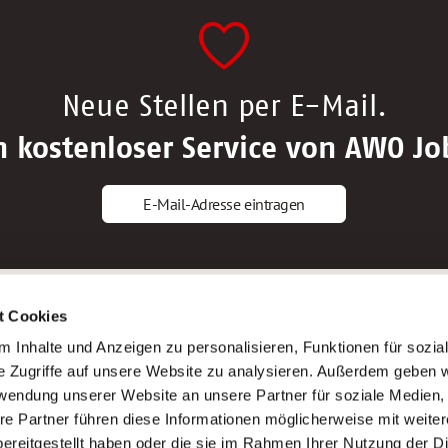
Neue Stellen per E-Mail.
n kostenloser Service von AWO Jo
E-Mail-Adresse eintragen
gstipps
Service
t Cookies
ls Altenpfleger*in
AWO Gliederungen nach Bundeslan
 Inhalte und Anzeigen zu personalisieren, Funktionen für sozia
ls Krankenpfleger*in
Stellenangebote nach Bundeslände
e Zugriffe auf unsere Website zu analysieren. Außerdem geben w
ls Altenpflegehelfer*in
Sitemap
rwendung unserer Website an unsere Partner für soziale Medien
ls Erzieher*in
Impressum
re Partner führen diese Informationen möglicherweise mit weite
Datenschutz
ereitgestellt haben oder die sie im Rahmen Ihrer Nutzung der D