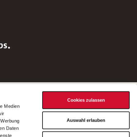
bs.
Social Media
Cookies zulassen
d
le Medien
rn
ir
Bei Fragen zu einer Stellenausschreibung
Auswahl erlauben
, Werbung
wenden Sie sich bitte an die*den in der
ren Daten
Stellenausschreibung genannte*n
ienste