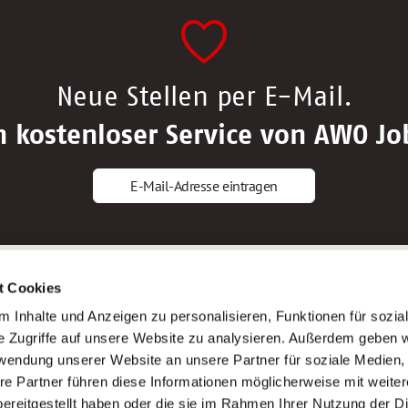
Neue Stellen per E-Mail.
n kostenloser Service von AWO Jo
E-Mail-Adresse eintragen
gstipps
Service
t Cookies
ls Altenpfleger*in
AWO Gliederungen nach Bundeslan
 Inhalte und Anzeigen zu personalisieren, Funktionen für sozia
ls Krankenpfleger*in
Stellenangebote nach Bundeslände
e Zugriffe auf unsere Website zu analysieren. Außerdem geben w
ls Altenpflegehelfer*in
Sitemap
rwendung unserer Website an unsere Partner für soziale Medien
ls Erzieher*in
Impressum
re Partner führen diese Informationen möglicherweise mit weite
Datenschutz
ereitgestellt haben oder die sie im Rahmen Ihrer Nutzung der D