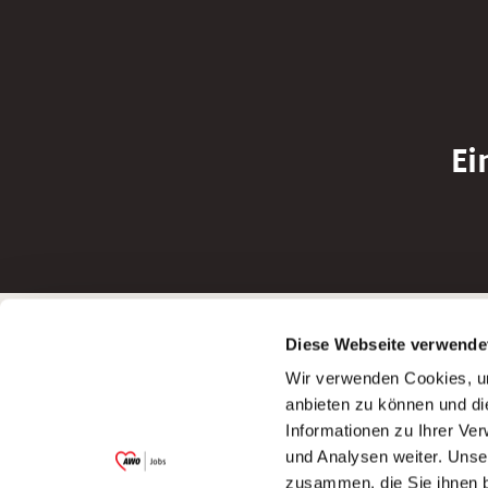
Ei
Betreiber der Webseite
Bewerbun
Diese Webseite verwende
Garitz Bewirtschaftungsbetriebe GmbH
Bewerbung a
Wir verwenden Cookies, um
Kantstraße 45a
Bewerbung a
anbieten zu können und di
97074 Würzburg
Bewerbung a
Informationen zu Ihrer Ve
(Ein Tochterunternehmen des AWO
Bewerbung a
und Analysen weiter. Unse
Bezirksverbandes Unterfranken e.V.)
zusammen, die Sie ihnen b