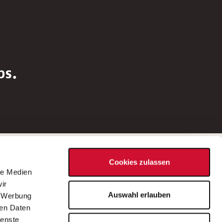
bs.
Social Media
Cookies zulassen
d
le Medien
rn
ir
Bei Fragen zu einer Stellenausschreibung
Auswahl erlauben
, Werbung
wenden Sie sich bitte an die*den in der
ren Daten
Stellenausschreibung genannte*n
ienste