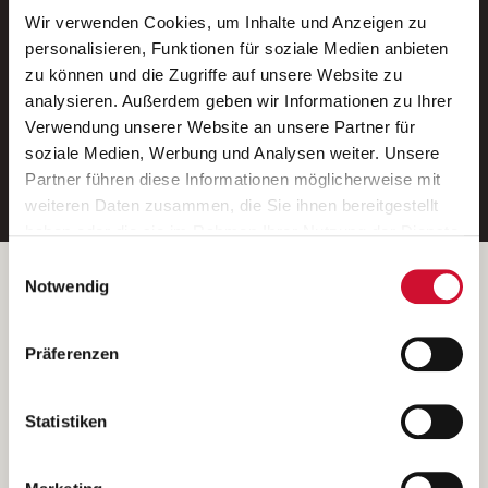
Wir verwenden Cookies, um Inhalte und Anzeigen zu
Neue Stellen per E-Mail.
personalisieren, Funktionen für soziale Medien anbieten
zu können und die Zugriffe auf unsere Website zu
Ein kostenloser Service von AWO
analysieren. Außerdem geben wir Informationen zu Ihrer
Jobs.
Verwendung unserer Website an unsere Partner für
soziale Medien, Werbung und Analysen weiter. Unsere
E-Mail-Adresse eintragen
Partner führen diese Informationen möglicherweise mit
weiteren Daten zusammen, die Sie ihnen bereitgestellt
haben oder die sie im Rahmen Ihrer Nutzung der Dienste
gesammelt haben.
Einwilligungsauswahl
Wenn Sie auf „Cookies zulassen“ klicken, so stimmen
Betreiber der Webseite
Notwendig
Sie der Speicherung sämtlicher Cookies zu. Sie können
Garitz Bewirtschaftungsbetriebe GmbH
Ihre Einwilligung selbstverständlich jederzeit widerrufen,
Kantstraße 45a
Präferenzen
indem Sie die Cookie-Einstellungen aufrufen und diese
97074 Würzburg
abändern. Weitere Informationen finden Sie in
(Ein Tochterunternehmen des AWO Bezirksverbandes Unterfranken
unserer
Datenschutzerklärung
.
Statistiken
e.V.)
Bitte senden Sie an diese Anschrift keine Bewerbungen.