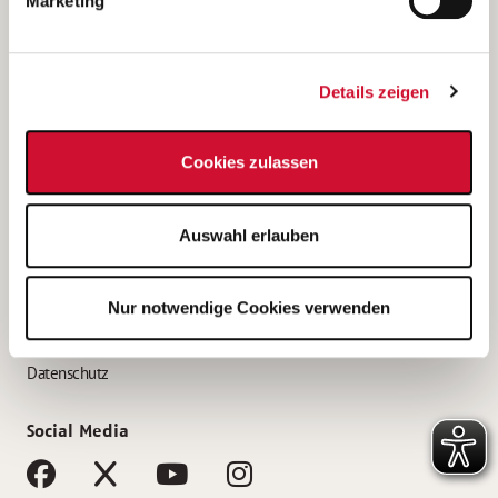
Marketing
Bewerbungstipps
Bewerbung als Altenpfleger*in
Details zeigen
Bewerbung als Krankenpfleger*in
Bewerbung als Altenpflegehelfer*in
Cookies zulassen
Bewerbung als Erzieher*in
Service
Auswahl erlauben
AWO Gliederungen nach Bundesland
Stellenangebote nach Bundesländern
Nur notwendige Cookies verwenden
Sitemap
Impressum
Datenschutz
Social Media