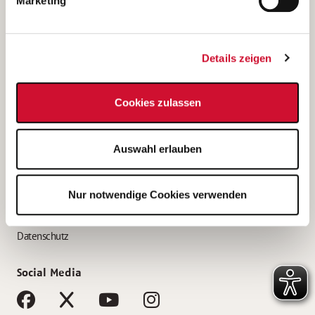
Marketing
Bewerbungstipps
Bewerbung als Altenpfleger*in
Details zeigen
Bewerbung als Krankenpfleger*in
Bewerbung als Altenpflegehelfer*in
Cookies zulassen
Bewerbung als Erzieher*in
Service
Auswahl erlauben
AWO Gliederungen nach Bundesland
Stellenangebote nach Bundesländern
Nur notwendige Cookies verwenden
Sitemap
Impressum
Datenschutz
Social Media