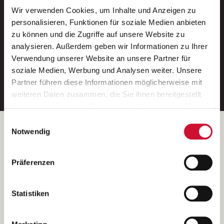
Wir verwenden Cookies, um Inhalte und Anzeigen zu
Neue Stellen per E-Mail.
personalisieren, Funktionen für soziale Medien anbieten
zu können und die Zugriffe auf unsere Website zu
Ein kostenloser Service von AWO
analysieren. Außerdem geben wir Informationen zu Ihrer
Jobs.
Verwendung unserer Website an unsere Partner für
soziale Medien, Werbung und Analysen weiter. Unsere
E-Mail-Adresse eintragen
Partner führen diese Informationen möglicherweise mit
weiteren Daten zusammen, die Sie ihnen bereitgestellt
haben oder die sie im Rahmen Ihrer Nutzung der Dienste
gesammelt haben.
Einwilligungsauswahl
Wenn Sie auf „Cookies zulassen“ klicken, so stimmen
Betreiber der Webseite
Notwendig
Sie der Speicherung sämtlicher Cookies zu. Sie können
Garitz Bewirtschaftungsbetriebe GmbH
Ihre Einwilligung selbstverständlich jederzeit widerrufen,
Kantstraße 45a
Präferenzen
indem Sie die Cookie-Einstellungen aufrufen und diese
97074 Würzburg
abändern. Weitere Informationen finden Sie in
(Ein Tochterunternehmen des AWO Bezirksverbandes Unterfranken
unserer
Datenschutzerklärung
.
Statistiken
e.V.)
Bitte senden Sie an diese Anschrift keine Bewerbungen.