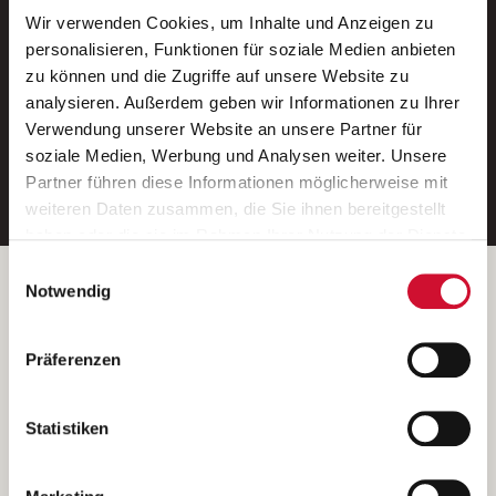
Wir verwenden Cookies, um Inhalte und Anzeigen zu
Neue Stellen per E-Mail.
personalisieren, Funktionen für soziale Medien anbieten
zu können und die Zugriffe auf unsere Website zu
Ein kostenloser Service von AWO
analysieren. Außerdem geben wir Informationen zu Ihrer
Jobs.
Verwendung unserer Website an unsere Partner für
soziale Medien, Werbung und Analysen weiter. Unsere
E-Mail-Adresse eintragen
Partner führen diese Informationen möglicherweise mit
weiteren Daten zusammen, die Sie ihnen bereitgestellt
haben oder die sie im Rahmen Ihrer Nutzung der Dienste
gesammelt haben.
Einwilligungsauswahl
Wenn Sie auf „Cookies zulassen“ klicken, so stimmen
Betreiber der Webseite
Notwendig
Sie der Speicherung sämtlicher Cookies zu. Sie können
Garitz Bewirtschaftungsbetriebe GmbH
Ihre Einwilligung selbstverständlich jederzeit widerrufen,
Kantstraße 45a
Präferenzen
indem Sie die Cookie-Einstellungen aufrufen und diese
97074 Würzburg
abändern. Weitere Informationen finden Sie in
(Ein Tochterunternehmen des AWO Bezirksverbandes Unterfranken
unserer
Datenschutzerklärung
.
Statistiken
e.V.)
Bitte senden Sie an diese Anschrift keine Bewerbungen.