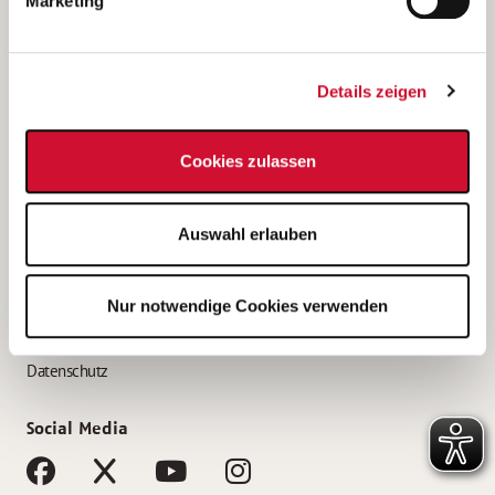
Marketing
Bewerbungstipps
Bewerbung als Altenpfleger*in
Details zeigen
Bewerbung als Krankenpfleger*in
Bewerbung als Altenpflegehelfer*in
Cookies zulassen
Bewerbung als Erzieher*in
Service
Auswahl erlauben
AWO Gliederungen nach Bundesland
Stellenangebote nach Bundesländern
Nur notwendige Cookies verwenden
Sitemap
Impressum
Datenschutz
Social Media