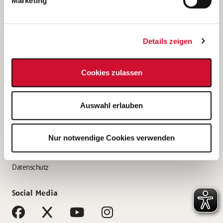
Marketing
Bewerbungstipps
Bewerbung als Altenpfleger*in
Details zeigen
Bewerbung als Krankenpfleger*in
Bewerbung als Altenpflegehelfer*in
Cookies zulassen
Bewerbung als Erzieher*in
Service
Auswahl erlauben
AWO Gliederungen nach Bundesland
Stellenangebote nach Bundesländern
Nur notwendige Cookies verwenden
Sitemap
Impressum
Datenschutz
Social Media