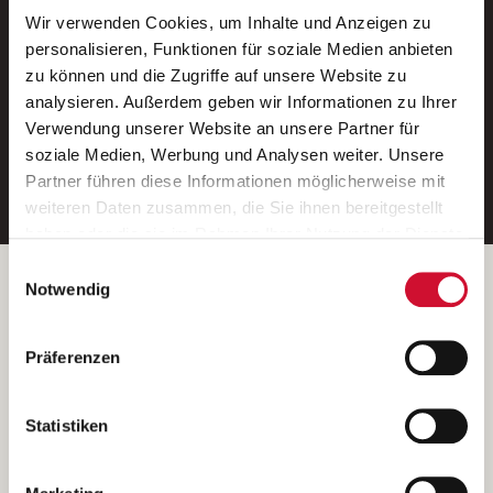
Wir verwenden Cookies, um Inhalte und Anzeigen zu
Neue Stellen per E-Mail.
personalisieren, Funktionen für soziale Medien anbieten
zu können und die Zugriffe auf unsere Website zu
Ein kostenloser Service von AWO
analysieren. Außerdem geben wir Informationen zu Ihrer
Jobs.
Verwendung unserer Website an unsere Partner für
soziale Medien, Werbung und Analysen weiter. Unsere
E-Mail-Adresse eintragen
Partner führen diese Informationen möglicherweise mit
weiteren Daten zusammen, die Sie ihnen bereitgestellt
haben oder die sie im Rahmen Ihrer Nutzung der Dienste
gesammelt haben.
Einwilligungsauswahl
Wenn Sie auf „Cookies zulassen“ klicken, so stimmen
Betreiber der Webseite
Notwendig
Sie der Speicherung sämtlicher Cookies zu. Sie können
Garitz Bewirtschaftungsbetriebe GmbH
Ihre Einwilligung selbstverständlich jederzeit widerrufen,
Kantstraße 45a
Präferenzen
indem Sie die Cookie-Einstellungen aufrufen und diese
97074 Würzburg
abändern. Weitere Informationen finden Sie in
(Ein Tochterunternehmen des AWO Bezirksverbandes Unterfranken
unserer
Datenschutzerklärung
.
Statistiken
e.V.)
Bitte senden Sie an diese Anschrift keine Bewerbungen.