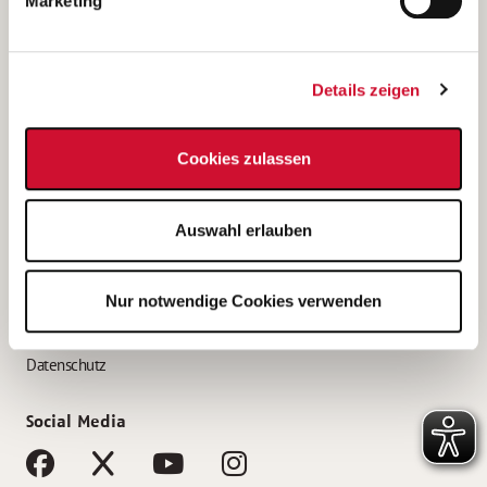
Marketing
Bewerbungstipps
Bewerbung als Altenpfleger*in
Details zeigen
Bewerbung als Krankenpfleger*in
Bewerbung als Altenpflegehelfer*in
Cookies zulassen
Bewerbung als Erzieher*in
Service
Auswahl erlauben
AWO Gliederungen nach Bundesland
Stellenangebote nach Bundesländern
Nur notwendige Cookies verwenden
Sitemap
Impressum
Datenschutz
Social Media