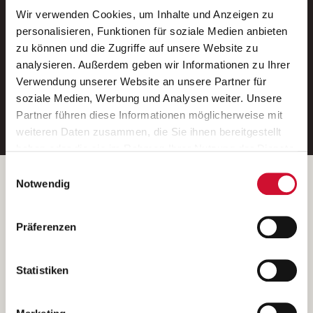
Wir verwenden Cookies, um Inhalte und Anzeigen zu
Neue Stellen per E-Mail.
personalisieren, Funktionen für soziale Medien anbieten
zu können und die Zugriffe auf unsere Website zu
Ein kostenloser Service von AWO
analysieren. Außerdem geben wir Informationen zu Ihrer
Jobs.
Verwendung unserer Website an unsere Partner für
soziale Medien, Werbung und Analysen weiter. Unsere
E-Mail-Adresse eintragen
Partner führen diese Informationen möglicherweise mit
weiteren Daten zusammen, die Sie ihnen bereitgestellt
haben oder die sie im Rahmen Ihrer Nutzung der Dienste
gesammelt haben.
Einwilligungsauswahl
Wenn Sie auf „Cookies zulassen“ klicken, so stimmen
Betreiber der Webseite
Notwendig
Sie der Speicherung sämtlicher Cookies zu. Sie können
Garitz Bewirtschaftungsbetriebe GmbH
Ihre Einwilligung selbstverständlich jederzeit widerrufen,
Kantstraße 45a
Präferenzen
indem Sie die Cookie-Einstellungen aufrufen und diese
97074 Würzburg
abändern. Weitere Informationen finden Sie in
(Ein Tochterunternehmen des AWO Bezirksverbandes Unterfranken
unserer
Datenschutzerklärung
.
Statistiken
e.V.)
Bitte senden Sie an diese Anschrift keine Bewerbungen.