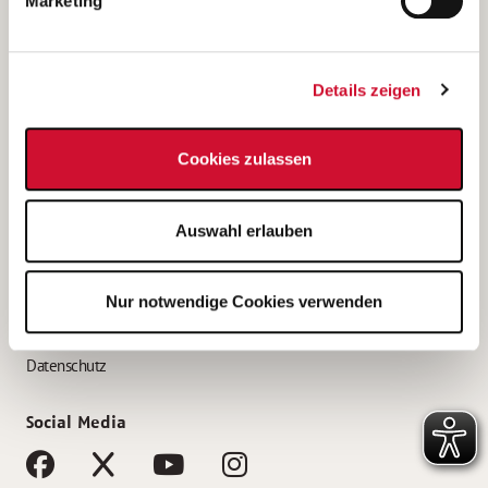
Marketing
Bewerbungstipps
Bewerbung als Altenpfleger*in
Details zeigen
Bewerbung als Krankenpfleger*in
Bewerbung als Altenpflegehelfer*in
Cookies zulassen
Bewerbung als Erzieher*in
Service
Auswahl erlauben
AWO Gliederungen nach Bundesland
Stellenangebote nach Bundesländern
Nur notwendige Cookies verwenden
Sitemap
Impressum
Datenschutz
Social Media