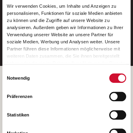
Wir verwenden Cookies, um Inhalte und Anzeigen zu
Neue Stellen per E-Mail.
personalisieren, Funktionen für soziale Medien anbieten
zu können und die Zugriffe auf unsere Website zu
Ein kostenloser Service von AWO
analysieren. Außerdem geben wir Informationen zu Ihrer
Jobs.
Verwendung unserer Website an unsere Partner für
soziale Medien, Werbung und Analysen weiter. Unsere
E-Mail-Adresse eintragen
Partner führen diese Informationen möglicherweise mit
weiteren Daten zusammen, die Sie ihnen bereitgestellt
haben oder die sie im Rahmen Ihrer Nutzung der Dienste
gesammelt haben.
Einwilligungsauswahl
Wenn Sie auf „Cookies zulassen“ klicken, so stimmen
Betreiber der Webseite
Notwendig
Sie der Speicherung sämtlicher Cookies zu. Sie können
Garitz Bewirtschaftungsbetriebe GmbH
Ihre Einwilligung selbstverständlich jederzeit widerrufen,
Kantstraße 45a
Präferenzen
indem Sie die Cookie-Einstellungen aufrufen und diese
97074 Würzburg
abändern. Weitere Informationen finden Sie in
(Ein Tochterunternehmen des AWO Bezirksverbandes Unterfranken
unserer
Datenschutzerklärung
.
Statistiken
e.V.)
Bitte senden Sie an diese Anschrift keine Bewerbungen.