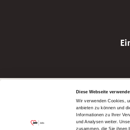
Ei
Betreiber der Webseite
Bewerbun
Diese Webseite verwende
Garitz Bewirtschaftungsbetriebe GmbH
Bewerbung a
Wir verwenden Cookies, um
Kantstraße 45a
Bewerbung a
anbieten zu können und di
97074 Würzburg
Bewerbung a
Informationen zu Ihrer Ve
(Ein Tochterunternehmen des AWO
Bewerbung a
und Analysen weiter. Unse
Bezirksverbandes Unterfranken e.V.)
zusammen, die Sie ihnen b