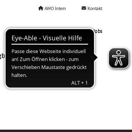
AWO Intern
Kontakt
AWO als Arbeitgeber
Mein AWO Jobs
gbar.