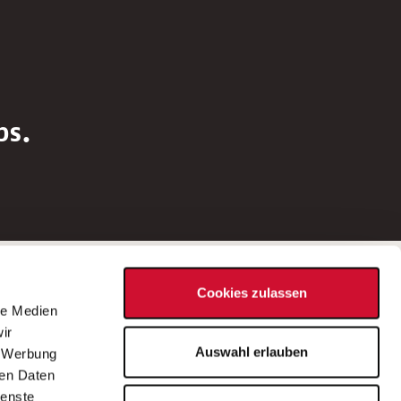
bs.
Social Media
Cookies zulassen
d
le Medien
rn
ir
Bei Fragen zu einer Stellenausschreibung
Auswahl erlauben
, Werbung
wenden Sie sich bitte an die*den in der
ren Daten
Stellenausschreibung genannte*n
ienste