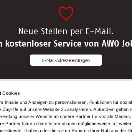
Neue Stellen per E-Mail.
n kostenloser Service von AWO Jo
E-Mail-Adresse eintragen
gstipps
Service
t Cookies
ls Altenpfleger*in
AWO Gliederungen nach Bundeslan
 Inhalte und Anzeigen zu personalisieren, Funktionen für sozia
ls Krankenpfleger*in
Stellenangebote nach Bundeslände
e Zugriffe auf unsere Website zu analysieren. Außerdem geben w
ls Altenpflegehelfer*in
Sitemap
rwendung unserer Website an unsere Partner für soziale Medien
ls Erzieher*in
Impressum
re Partner führen diese Informationen möglicherweise mit weite
Datenschutz
ereitgestellt haben oder die sie im Rahmen Ihrer Nutzung der D