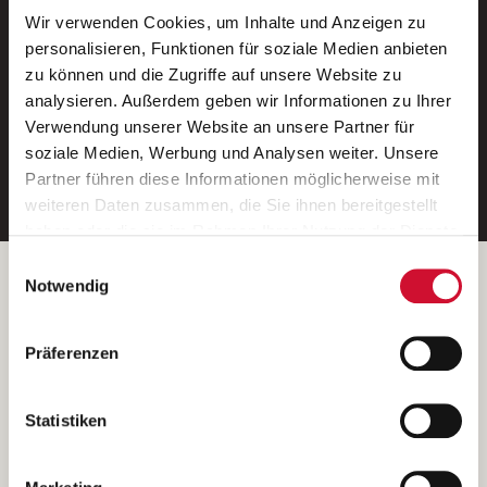
Wir verwenden Cookies, um Inhalte und Anzeigen zu
Neue Stellen per E-Mail.
personalisieren, Funktionen für soziale Medien anbieten
zu können und die Zugriffe auf unsere Website zu
Ein kostenloser Service von AWO
analysieren. Außerdem geben wir Informationen zu Ihrer
Jobs.
Verwendung unserer Website an unsere Partner für
soziale Medien, Werbung und Analysen weiter. Unsere
E-Mail-Adresse eintragen
Partner führen diese Informationen möglicherweise mit
weiteren Daten zusammen, die Sie ihnen bereitgestellt
haben oder die sie im Rahmen Ihrer Nutzung der Dienste
gesammelt haben.
Einwilligungsauswahl
Wenn Sie auf „Cookies zulassen“ klicken, so stimmen
Betreiber der Webseite
Notwendig
Sie der Speicherung sämtlicher Cookies zu. Sie können
Garitz Bewirtschaftungsbetriebe GmbH
Ihre Einwilligung selbstverständlich jederzeit widerrufen,
Kantstraße 45a
Präferenzen
indem Sie die Cookie-Einstellungen aufrufen und diese
97074 Würzburg
abändern. Weitere Informationen finden Sie in
(Ein Tochterunternehmen des AWO Bezirksverbandes Unterfranken
unserer
Datenschutzerklärung
.
Statistiken
e.V.)
Bitte senden Sie an diese Anschrift keine Bewerbungen.