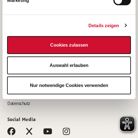
Marketing
Bewerbungstipps
Bewerbung als Altenpfleger*in
Details zeigen
Bewerbung als Krankenpfleger*in
Bewerbung als Altenpflegehelfer*in
Cookies zulassen
Bewerbung als Erzieher*in
Service
Auswahl erlauben
AWO Gliederungen nach Bundesland
Stellenangebote nach Bundesländern
Nur notwendige Cookies verwenden
Sitemap
Impressum
Datenschutz
Social Media