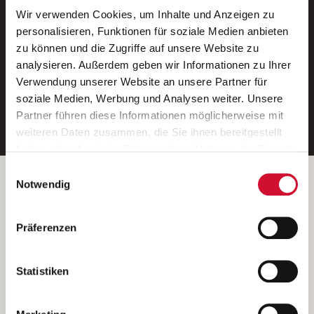
Wir verwenden Cookies, um Inhalte und Anzeigen zu
Neue Stellen per E-Mail.
personalisieren, Funktionen für soziale Medien anbieten
zu können und die Zugriffe auf unsere Website zu
Ein kostenloser Service von AWO
analysieren. Außerdem geben wir Informationen zu Ihrer
Jobs.
Verwendung unserer Website an unsere Partner für
soziale Medien, Werbung und Analysen weiter. Unsere
E-Mail-Adresse eintragen
Partner führen diese Informationen möglicherweise mit
weiteren Daten zusammen, die Sie ihnen bereitgestellt
haben oder die sie im Rahmen Ihrer Nutzung der Dienste
gesammelt haben.
Einwilligungsauswahl
Wenn Sie auf „Cookies zulassen“ klicken, so stimmen
Betreiber der Webseite
Notwendig
Sie der Speicherung sämtlicher Cookies zu. Sie können
Garitz Bewirtschaftungsbetriebe GmbH
Ihre Einwilligung selbstverständlich jederzeit widerrufen,
Kantstraße 45a
Präferenzen
indem Sie die Cookie-Einstellungen aufrufen und diese
97074 Würzburg
abändern. Weitere Informationen finden Sie in
(Ein Tochterunternehmen des AWO Bezirksverbandes Unterfranken
unserer
Datenschutzerklärung
.
Statistiken
e.V.)
Bitte senden Sie an diese Anschrift keine Bewerbungen.