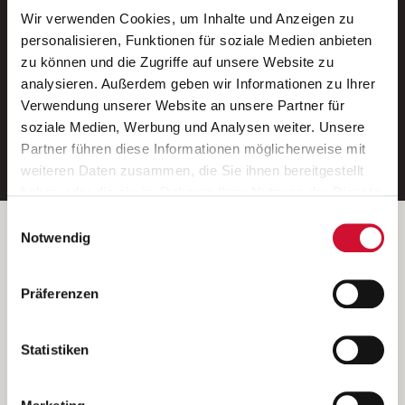
Wir verwenden Cookies, um Inhalte und Anzeigen zu
Neue Stellen per E-Mail.
personalisieren, Funktionen für soziale Medien anbieten
zu können und die Zugriffe auf unsere Website zu
Ein kostenloser Service von AWO
analysieren. Außerdem geben wir Informationen zu Ihrer
Jobs.
Verwendung unserer Website an unsere Partner für
soziale Medien, Werbung und Analysen weiter. Unsere
E-Mail-Adresse eintragen
Partner führen diese Informationen möglicherweise mit
weiteren Daten zusammen, die Sie ihnen bereitgestellt
haben oder die sie im Rahmen Ihrer Nutzung der Dienste
gesammelt haben.
Einwilligungsauswahl
Wenn Sie auf „Cookies zulassen“ klicken, so stimmen
Betreiber der Webseite
Notwendig
Sie der Speicherung sämtlicher Cookies zu. Sie können
Garitz Bewirtschaftungsbetriebe GmbH
Ihre Einwilligung selbstverständlich jederzeit widerrufen,
Kantstraße 45a
Präferenzen
indem Sie die Cookie-Einstellungen aufrufen und diese
97074 Würzburg
abändern. Weitere Informationen finden Sie in
(Ein Tochterunternehmen des AWO Bezirksverbandes Unterfranken
unserer
Datenschutzerklärung
.
Statistiken
e.V.)
Bitte senden Sie an diese Anschrift keine Bewerbungen.