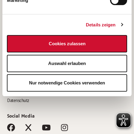
Marketing
Bewerbungstipps
Bewerbung als Altenpfleger*in
Details zeigen
Bewerbung als Krankenpfleger*in
Bewerbung als Altenpflegehelfer*in
Cookies zulassen
Bewerbung als Erzieher*in
Service
Auswahl erlauben
AWO Gliederungen nach Bundesland
Stellenangebote nach Bundesländern
Nur notwendige Cookies verwenden
Sitemap
Impressum
Datenschutz
Social Media