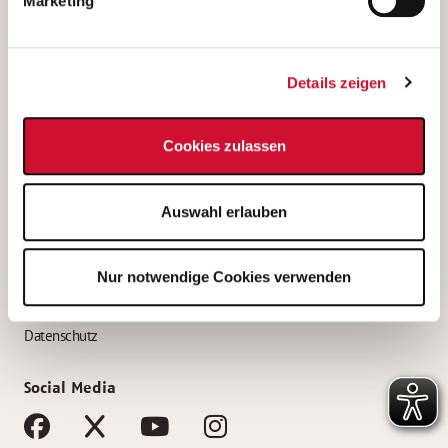
Marketing
Bewerbungstipps
Bewerbung als Altenpfleger*in
Details zeigen
Bewerbung als Krankenpfleger*in
Bewerbung als Altenpflegehelfer*in
Cookies zulassen
Bewerbung als Erzieher*in
Service
Auswahl erlauben
AWO Gliederungen nach Bundesland
Stellenangebote nach Bundesländern
Nur notwendige Cookies verwenden
Sitemap
Impressum
Datenschutz
Social Media