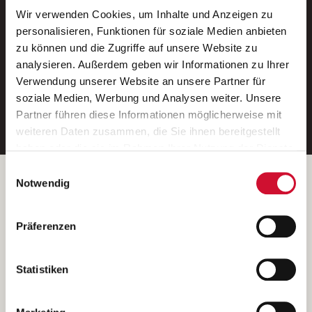
Wir verwenden Cookies, um Inhalte und Anzeigen zu
Neue Stellen per E-Mail.
personalisieren, Funktionen für soziale Medien anbieten
zu können und die Zugriffe auf unsere Website zu
Ein kostenloser Service von AWO
analysieren. Außerdem geben wir Informationen zu Ihrer
Jobs.
Verwendung unserer Website an unsere Partner für
soziale Medien, Werbung und Analysen weiter. Unsere
E-Mail-Adresse eintragen
Partner führen diese Informationen möglicherweise mit
weiteren Daten zusammen, die Sie ihnen bereitgestellt
haben oder die sie im Rahmen Ihrer Nutzung der Dienste
gesammelt haben.
Einwilligungsauswahl
Wenn Sie auf „Cookies zulassen“ klicken, so stimmen
Betreiber der Webseite
Notwendig
Sie der Speicherung sämtlicher Cookies zu. Sie können
Garitz Bewirtschaftungsbetriebe GmbH
Ihre Einwilligung selbstverständlich jederzeit widerrufen,
Kantstraße 45a
Präferenzen
indem Sie die Cookie-Einstellungen aufrufen und diese
97074 Würzburg
abändern. Weitere Informationen finden Sie in
(Ein Tochterunternehmen des AWO Bezirksverbandes Unterfranken
unserer
Datenschutzerklärung
.
Statistiken
e.V.)
Bitte senden Sie an diese Anschrift keine Bewerbungen.