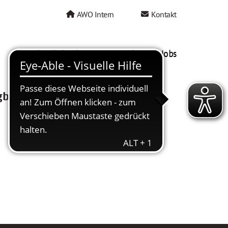
AWO Intern
Kontakt
AWO als Arbeitgeber
Mein AWO Jobs
gbar.