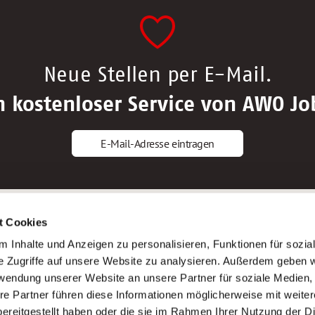
Neue Stellen per E-Mail.
n kostenloser Service von AWO Jo
E-Mail-Adresse eintragen
gstipps
Service
t Cookies
ls Altenpfleger*in
AWO Gliederungen nach Bundeslan
 Inhalte und Anzeigen zu personalisieren, Funktionen für sozia
ls Krankenpfleger*in
Stellenangebote nach Bundeslände
e Zugriffe auf unsere Website zu analysieren. Außerdem geben w
ls Altenpflegehelfer*in
Sitemap
rwendung unserer Website an unsere Partner für soziale Medien
ls Erzieher*in
Impressum
re Partner führen diese Informationen möglicherweise mit weite
Datenschutz
ereitgestellt haben oder die sie im Rahmen Ihrer Nutzung der D