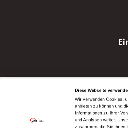
Ei
Betreiber der Webseite
Bewerbun
Diese Webseite verwende
Garitz Bewirtschaftungsbetriebe GmbH
Bewerbung a
Wir verwenden Cookies, um
Kantstraße 45a
Bewerbung a
anbieten zu können und di
97074 Würzburg
Bewerbung a
Informationen zu Ihrer Ve
(Ein Tochterunternehmen des AWO
Bewerbung a
und Analysen weiter. Unse
Bezirksverbandes Unterfranken e.V.)
zusammen, die Sie ihnen b