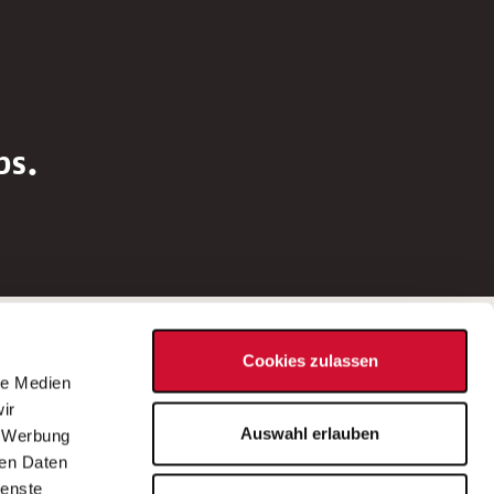
bs.
Social Media
Cookies zulassen
d
le Medien
rn
ir
Bei Fragen zu einer Stellenausschreibung
Auswahl erlauben
, Werbung
wenden Sie sich bitte an die*den in der
ren Daten
Stellenausschreibung genannte*n
ienste