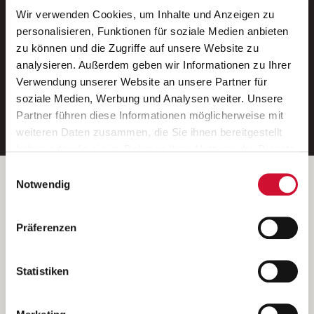
Wir verwenden Cookies, um Inhalte und Anzeigen zu
Neue Stellen per E-Mail.
personalisieren, Funktionen für soziale Medien anbieten
zu können und die Zugriffe auf unsere Website zu
Ein kostenloser Service von AWO
analysieren. Außerdem geben wir Informationen zu Ihrer
Jobs.
Verwendung unserer Website an unsere Partner für
soziale Medien, Werbung und Analysen weiter. Unsere
E-Mail-Adresse eintragen
Partner führen diese Informationen möglicherweise mit
weiteren Daten zusammen, die Sie ihnen bereitgestellt
haben oder die sie im Rahmen Ihrer Nutzung der Dienste
gesammelt haben.
Einwilligungsauswahl
Wenn Sie auf „Cookies zulassen“ klicken, so stimmen
Betreiber der Webseite
Notwendig
Sie der Speicherung sämtlicher Cookies zu. Sie können
Garitz Bewirtschaftungsbetriebe GmbH
Ihre Einwilligung selbstverständlich jederzeit widerrufen,
Kantstraße 45a
Präferenzen
indem Sie die Cookie-Einstellungen aufrufen und diese
97074 Würzburg
abändern. Weitere Informationen finden Sie in
(Ein Tochterunternehmen des AWO Bezirksverbandes Unterfranken
unserer
Datenschutzerklärung
.
Statistiken
e.V.)
Bitte senden Sie an diese Anschrift keine Bewerbungen.