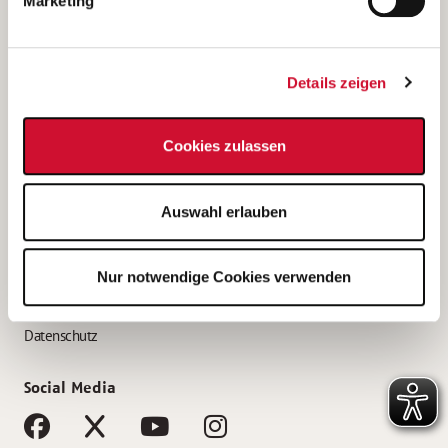
Marketing
Bewerbungstipps
Bewerbung als Altenpfleger*in
Details zeigen
Bewerbung als Krankenpfleger*in
Bewerbung als Altenpflegehelfer*in
Cookies zulassen
Bewerbung als Erzieher*in
Service
Auswahl erlauben
AWO Gliederungen nach Bundesland
Stellenangebote nach Bundesländern
Nur notwendige Cookies verwenden
Sitemap
Impressum
Datenschutz
Social Media