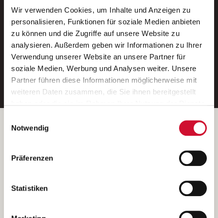
Wir verwenden Cookies, um Inhalte und Anzeigen zu
Neue Stellen per E-Mail.
personalisieren, Funktionen für soziale Medien anbieten
zu können und die Zugriffe auf unsere Website zu
Ein kostenloser Service von AWO
analysieren. Außerdem geben wir Informationen zu Ihrer
Jobs.
Verwendung unserer Website an unsere Partner für
soziale Medien, Werbung und Analysen weiter. Unsere
E-Mail-Adresse eintragen
Partner führen diese Informationen möglicherweise mit
weiteren Daten zusammen, die Sie ihnen bereitgestellt
haben oder die sie im Rahmen Ihrer Nutzung der Dienste
gesammelt haben.
Einwilligungsauswahl
Wenn Sie auf „Cookies zulassen“ klicken, so stimmen
Betreiber der Webseite
Notwendig
Sie der Speicherung sämtlicher Cookies zu. Sie können
Garitz Bewirtschaftungsbetriebe GmbH
Ihre Einwilligung selbstverständlich jederzeit widerrufen,
Kantstraße 45a
Präferenzen
indem Sie die Cookie-Einstellungen aufrufen und diese
97074 Würzburg
abändern. Weitere Informationen finden Sie in
(Ein Tochterunternehmen des AWO Bezirksverbandes Unterfranken
unserer
Datenschutzerklärung
.
Statistiken
e.V.)
Bitte senden Sie an diese Anschrift keine Bewerbungen.