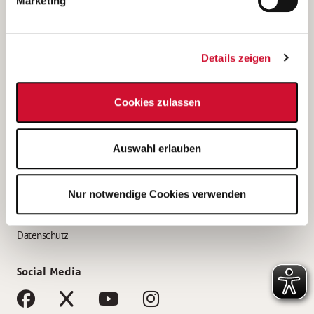
Marketing
Bewerbungstipps
Bewerbung als Altenpfleger*in
Details zeigen
Bewerbung als Krankenpfleger*in
Bewerbung als Altenpflegehelfer*in
Cookies zulassen
Bewerbung als Erzieher*in
Service
Auswahl erlauben
AWO Gliederungen nach Bundesland
Stellenangebote nach Bundesländern
Nur notwendige Cookies verwenden
Sitemap
Impressum
Datenschutz
Social Media