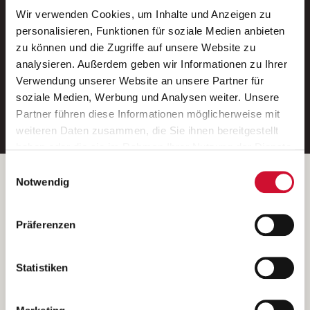
Wir verwenden Cookies, um Inhalte und Anzeigen zu
Neue Stellen per E-Mail.
personalisieren, Funktionen für soziale Medien anbieten
zu können und die Zugriffe auf unsere Website zu
Ein kostenloser Service von AWO
analysieren. Außerdem geben wir Informationen zu Ihrer
Jobs.
Verwendung unserer Website an unsere Partner für
soziale Medien, Werbung und Analysen weiter. Unsere
E-Mail-Adresse eintragen
Partner führen diese Informationen möglicherweise mit
weiteren Daten zusammen, die Sie ihnen bereitgestellt
haben oder die sie im Rahmen Ihrer Nutzung der Dienste
gesammelt haben.
Einwilligungsauswahl
Wenn Sie auf „Cookies zulassen“ klicken, so stimmen
Betreiber der Webseite
Notwendig
Sie der Speicherung sämtlicher Cookies zu. Sie können
Garitz Bewirtschaftungsbetriebe GmbH
Ihre Einwilligung selbstverständlich jederzeit widerrufen,
Kantstraße 45a
Präferenzen
indem Sie die Cookie-Einstellungen aufrufen und diese
97074 Würzburg
abändern. Weitere Informationen finden Sie in
(Ein Tochterunternehmen des AWO Bezirksverbandes Unterfranken
unserer
Datenschutzerklärung
.
Statistiken
e.V.)
Bitte senden Sie an diese Anschrift keine Bewerbungen.