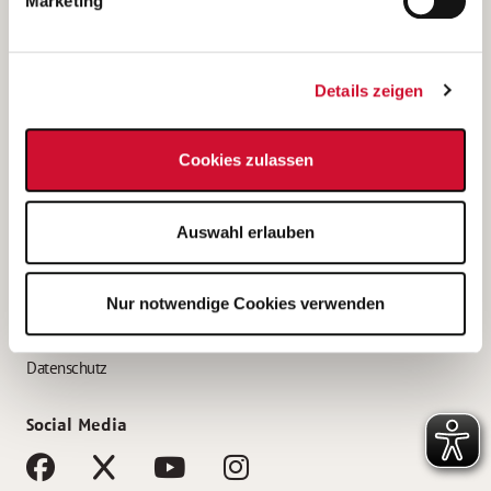
Marketing
Bewerbungstipps
Bewerbung als Altenpfleger*in
Details zeigen
Bewerbung als Krankenpfleger*in
Bewerbung als Altenpflegehelfer*in
Cookies zulassen
Bewerbung als Erzieher*in
Service
Auswahl erlauben
AWO Gliederungen nach Bundesland
Stellenangebote nach Bundesländern
Nur notwendige Cookies verwenden
Sitemap
Impressum
Datenschutz
Social Media