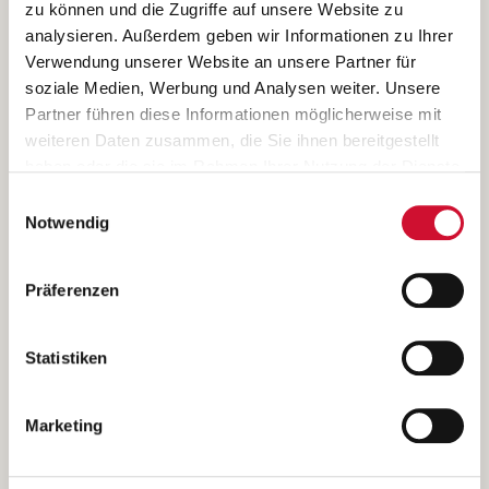
zu können und die Zugriffe auf unsere Website zu
Falls "Sonstiges" angekreuzt:
analysieren. Außerdem geben wir Informationen zu Ihrer
Verwendung unserer Website an unsere Partner für
soziale Medien, Werbung und Analysen weiter. Unsere
Anhänge
Partner führen diese Informationen möglicherweise mit
weiteren Daten zusammen, die Sie ihnen bereitgestellt
Anhang 1
haben oder die sie im Rahmen Ihrer Nutzung der Dienste
gesammelt haben.
Einwilligungsauswahl
Wenn Sie auf „Cookies zulassen“ klicken, so stimmen
Notwendig
.pdf, .PDF, doc(x), DOC(x), png, PNG, jpg/jpeg, JPG/JPEG
Sie der Speicherung sämtlicher Cookies zu. Sie können
Ihre Einwilligung selbstverständlich jederzeit widerrufen,
Anhang 2
Präferenzen
indem Sie die Cookie-Einstellungen aufrufen und diese
abändern. Weitere Informationen finden Sie in
unserer
Datenschutzerklärung
.
Statistiken
.pdf, .PDF, doc(x), DOC(x), png, PNG, jpg/jpeg, JPG/JPEG
Anhang 3
Marketing