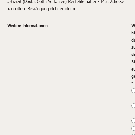
aktiviert (DoubleOptIn-Verfahren). Bei fehlerhafter E-Mail-Adresse
kann diese Bestätigung nicht erfolgen.
Weitere Informationen
W
bi
d
a
d
S
a
g