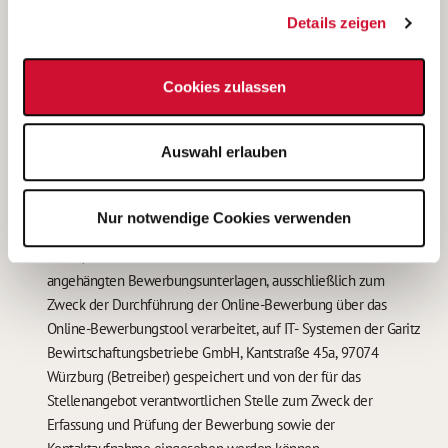
.pdf, .PDF, doc(x), DOC(x), png, PNG, jpg/jpeg, JPG/JPEG
Details zeigen
Anhang 4
Cookies zulassen
.pdf, .PDF, doc(x), DOC(x), png, PNG, jpg/jpeg, JPG/JPEG
Auswahl erlauben
Mit * markierte Felder müssen ausgefüllt werden.
Nur notwendige Cookies verwenden
Ich bin damit einverstanden, dass meine personenbezogenen
Daten, insbesondere auch sensible Daten aus meinen
angehängten Bewerbungsunterlagen, ausschließlich zum
Zweck der Durchführung der Online-Bewerbung über das
Online-Bewerbungstool verarbeitet, auf IT- Systemen der Garitz
Bewirtschaftungsbetriebe GmbH, Kantstraße 45a, 97074
Würzburg (Betreiber) gespeichert und von der für das
Stellenangebot verantwortlichen Stelle zum Zweck der
Erfassung und Prüfung der Bewerbung sowie der