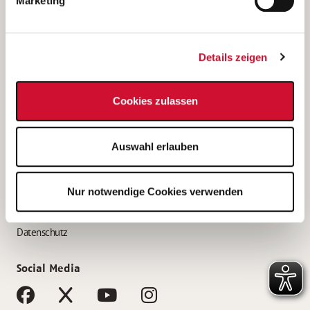
Marketing
Bewerbungstipps
Bewerbung als Altenpfleger*in
Details zeigen
Bewerbung als Krankenpfleger*in
Bewerbung als Altenpflegehelfer*in
Cookies zulassen
Bewerbung als Erzieher*in
Service
Auswahl erlauben
AWO Gliederungen nach Bundesland
Stellenangebote nach Bundesländern
Nur notwendige Cookies verwenden
Sitemap
Impressum
Datenschutz
Social Media