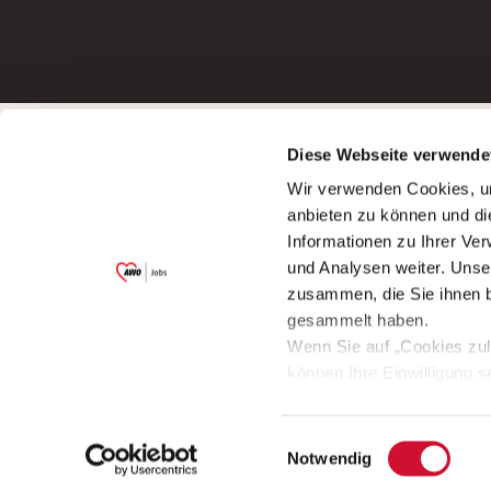
Betreiber der Webseite
Bewerbun
Diese Webseite verwende
Garitz Bewirtschaftungsbetriebe GmbH
Bewerbung a
Wir verwenden Cookies, um
Kantstraße 45a
Bewerbung a
anbieten zu können und di
97074 Würzburg
Bewerbung a
Informationen zu Ihrer Ve
(Ein Tochterunternehmen des AWO
Bewerbung a
und Analysen weiter. Unse
Bezirksverbandes Unterfranken e.V.)
zusammen, die Sie ihnen b
Bitte senden Sie an diese Anschrift keine
gesammelt haben.
Bewerbungen.
Wenn Sie auf „Cookies zul
können Ihre Einwilligung s
aufrufen und diese abänder
Einwilligungsauswahl
© 2009 - 2026 AWO Jobs
Notwendig