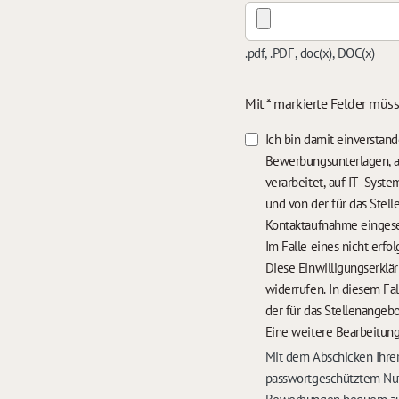
.pdf, .PDF, doc(x), DOC(x)
Mit * markierte Felder müs
Ich bin damit einversta
Bewerbungsunterlagen, a
verarbeitet, auf IT- Sys
und von der für das Stel
Kontaktaufnahme einges
Diese Einwilligungserklä
widerrufen. In diesem Fa
der für das Stellenangebo
Eine weitere Bearbeitung
Mit dem Abschicken Ihrer
passwortgeschütztem Nut