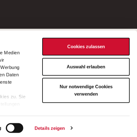
Social Media
Cookies zulassen
d
le Medien
rn
ir
Bei Fragen zu einer Stellenausschreibung
Auswahl erlauben
, Werbung
wenden Sie sich bitte an die*den in der
ren Daten
Stellenausschreibung genannte*n
ienste
Nur notwendige Cookies
Ansprechpartner*in.
verwenden
kies zu. Sie
stellungen
lärung
.
g
Details zeigen