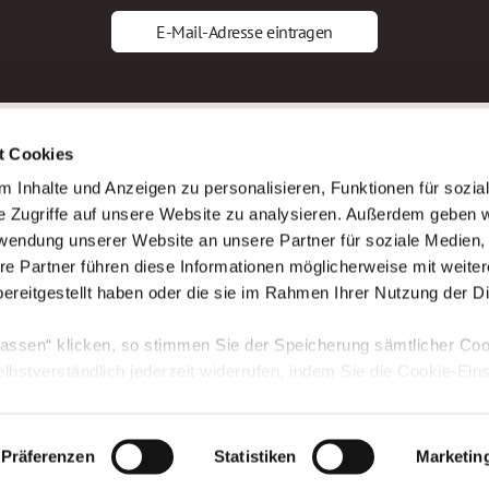
E-Mail-Adresse eintragen
gstipps
Service
t Cookies
ls Altenpfleger*in
AWO Gliederungen nach Bundeslan
 Inhalte und Anzeigen zu personalisieren, Funktionen für sozia
ls Krankenpfleger*in
Stellenangebote nach Bundeslände
e Zugriffe auf unsere Website zu analysieren. Außerdem geben w
ls Altenpflegehelfer*in
Sitemap
rwendung unserer Website an unsere Partner für soziale Medien
ls Erzieher*in
Impressum
re Partner führen diese Informationen möglicherweise mit weite
Datenschutz
ereitgestellt haben oder die sie im Rahmen Ihrer Nutzung der D
assen“ klicken, so stimmen Sie der Speicherung sämtlicher Coo
elbstverständlich jederzeit widerrufen, indem Sie die Cookie-Ein
n. Weitere Informationen finden Sie in unserer
Datenschutzerk
Präferenzen
Statistiken
Marketin