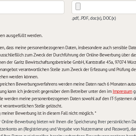
.pdf, .PDF, doc(x), DOC(x)
sen ausgefüllt werden.
nden, dass meine personenbezogenen Daten, insbesondere auch sensible Da
usschließlich zum Zweck der Durchführung der Online-Bewerbung über da
temen der Garitz Bewirtschaftungsbetriebe GmbH, Kantstraße 45a, 97074 Würz
lenangebot verantwortlichen Stelle zum Zweck der Erfassung und Prüfung 
ehen werden können.
Im Falle eines nicht erfolgreichen Bewerbungsverfa
rung kann ich jederzeit gegenüber dem Betreiber unter den im
Impressum
g
lle werden meine personenbezogenen Daten sowohl auf den IT-Systemen des
t verantwortlichen Stelle gelöscht.
 meiner Bewerbung ist in diesem Fall nicht möglich.
*
 Online-Bewerbung bieten wir Ihnen die Speicherung Ihrer persönlichen D
zerkonto an (Registrierung und Vergabe von Nutzername und Passwort), dam