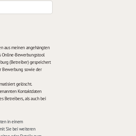
ten aus meinen angehängten
s Online-Bewerbungstool
burg (Betreiber) gespeichert
der Bewerbung sowie der
hrens werden meine Daten nach 6 Monaten automatisiert gelöscht.
enannten Kontaktdaten
 Betreibers, als auch bei
aten in einem
it Sie bei weiteren