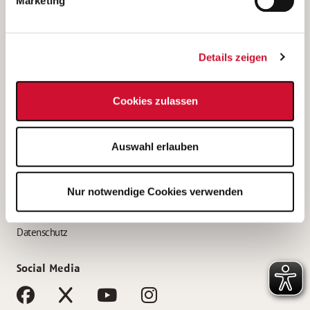
Marketing
Bewerbungstipps
Bewerbung als Altenpfleger*in
Details zeigen
Bewerbung als Krankenpfleger*in
Bewerbung als Altenpflegehelfer*in
Cookies zulassen
Bewerbung als Erzieher*in
Service
Auswahl erlauben
AWO Gliederungen nach Bundesland
Stellenangebote nach Bundesländern
Nur notwendige Cookies verwenden
Sitemap
Impressum
Datenschutz
Social Media