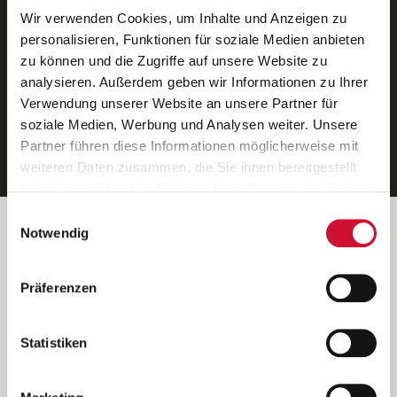
Wir verwenden Cookies, um Inhalte und Anzeigen zu
Neue Stellen per E-Mail.
personalisieren, Funktionen für soziale Medien anbieten
zu können und die Zugriffe auf unsere Website zu
Ein kostenloser Service von AWO
analysieren. Außerdem geben wir Informationen zu Ihrer
Jobs.
Verwendung unserer Website an unsere Partner für
soziale Medien, Werbung und Analysen weiter. Unsere
E-Mail-Adresse eintragen
Partner führen diese Informationen möglicherweise mit
weiteren Daten zusammen, die Sie ihnen bereitgestellt
haben oder die sie im Rahmen Ihrer Nutzung der Dienste
gesammelt haben.
Einwilligungsauswahl
Wenn Sie auf „Cookies zulassen“ klicken, so stimmen
Betreiber der Webseite
Notwendig
Sie der Speicherung sämtlicher Cookies zu. Sie können
Garitz Bewirtschaftungsbetriebe GmbH
Ihre Einwilligung selbstverständlich jederzeit widerrufen,
Kantstraße 45a
Präferenzen
indem Sie die Cookie-Einstellungen aufrufen und diese
97074 Würzburg
abändern. Weitere Informationen finden Sie in
(Ein Tochterunternehmen des AWO Bezirksverbandes Unterfranken
unserer
Datenschutzerklärung
.
Statistiken
e.V.)
Bitte senden Sie an diese Anschrift keine Bewerbungen.