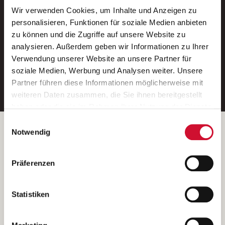
Wir verwenden Cookies, um Inhalte und Anzeigen zu
Neue Stellen per E-Mail.
personalisieren, Funktionen für soziale Medien anbieten
zu können und die Zugriffe auf unsere Website zu
Ein kostenloser Service von AWO
analysieren. Außerdem geben wir Informationen zu Ihrer
Jobs.
Verwendung unserer Website an unsere Partner für
soziale Medien, Werbung und Analysen weiter. Unsere
E-Mail-Adresse eintragen
Partner führen diese Informationen möglicherweise mit
weiteren Daten zusammen, die Sie ihnen bereitgestellt
haben oder die sie im Rahmen Ihrer Nutzung der Dienste
gesammelt haben.
Einwilligungsauswahl
Wenn Sie auf „Cookies zulassen“ klicken, so stimmen
Betreiber der Webseite
Notwendig
Sie der Speicherung sämtlicher Cookies zu. Sie können
Garitz Bewirtschaftungsbetriebe GmbH
Ihre Einwilligung selbstverständlich jederzeit widerrufen,
Kantstraße 45a
Präferenzen
indem Sie die Cookie-Einstellungen aufrufen und diese
97074 Würzburg
abändern. Weitere Informationen finden Sie in
(Ein Tochterunternehmen des AWO Bezirksverbandes Unterfranken
unserer
Datenschutzerklärung
.
Statistiken
e.V.)
Bitte senden Sie an diese Anschrift keine Bewerbungen.