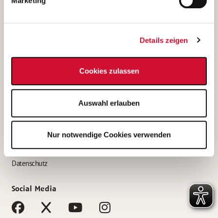
Marketing
Bewerbungstipps
Bewerbung als Altenpfleger*in
Details zeigen
Bewerbung als Krankenpfleger*in
Bewerbung als Altenpflegehelfer*in
Cookies zulassen
Bewerbung als Erzieher*in
Service
Auswahl erlauben
AWO Gliederungen nach Bundesland
Stellenangebote nach Bundesländern
Nur notwendige Cookies verwenden
Sitemap
Impressum
Datenschutz
Social Media