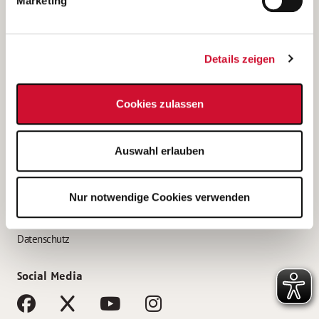
Marketing
Bewerbungstipps
Bewerbung als Altenpfleger*in
Details zeigen
Bewerbung als Krankenpfleger*in
Bewerbung als Altenpflegehelfer*in
Cookies zulassen
Bewerbung als Erzieher*in
Service
Auswahl erlauben
AWO Gliederungen nach Bundesland
Stellenangebote nach Bundesländern
Nur notwendige Cookies verwenden
Sitemap
Impressum
Datenschutz
Social Media