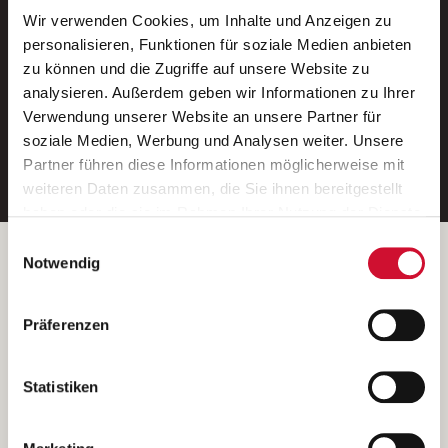
Wir verwenden Cookies, um Inhalte und Anzeigen zu
Neue Stellen per E-Mail.
personalisieren, Funktionen für soziale Medien anbieten
zu können und die Zugriffe auf unsere Website zu
Ein kostenloser Service von AWO
analysieren. Außerdem geben wir Informationen zu Ihrer
Jobs.
Verwendung unserer Website an unsere Partner für
soziale Medien, Werbung und Analysen weiter. Unsere
E-Mail-Adresse eintragen
Partner führen diese Informationen möglicherweise mit
weiteren Daten zusammen, die Sie ihnen bereitgestellt
haben oder die sie im Rahmen Ihrer Nutzung der Dienste
gesammelt haben.
Einwilligungsauswahl
Wenn Sie auf „Cookies zulassen“ klicken, so stimmen
Betreiber der Webseite
Notwendig
Sie der Speicherung sämtlicher Cookies zu. Sie können
Garitz Bewirtschaftungsbetriebe GmbH
Ihre Einwilligung selbstverständlich jederzeit widerrufen,
Kantstraße 45a
Präferenzen
indem Sie die Cookie-Einstellungen aufrufen und diese
97074 Würzburg
abändern. Weitere Informationen finden Sie in
(Ein Tochterunternehmen des AWO Bezirksverbandes Unterfranken
unserer
Datenschutzerklärung
.
Statistiken
e.V.)
Bitte senden Sie an diese Anschrift keine Bewerbungen.